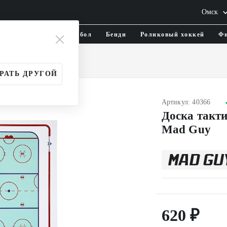
Омск
тика и одежда
Флорбол
Бенди
Роликовый хоккей
Фи
оски тактические
РАТЬ ДРУГОЙ
Артикул: 40366
Доска такти
Mad Guy
620 ₽