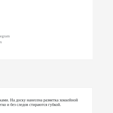
legram
ax
ками. На доску нанесена разметка хоккейной
ко и без следов стираются губкой.