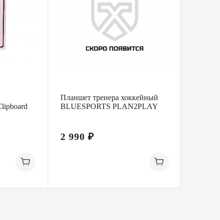
Планшет тренера хоккейный
Планше
ipboard
BLUESPORTS PLAN2PLAY
BLUESP
2 990 ₽
1 990