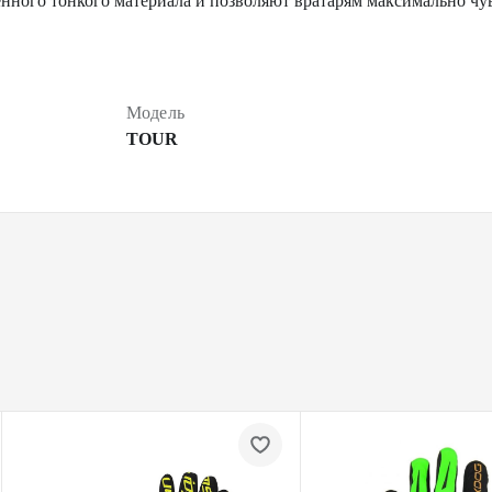
нного тонкого материала и позволяют вратарям максимально чу
Модель
TOUR