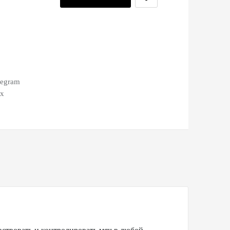
legram
ax