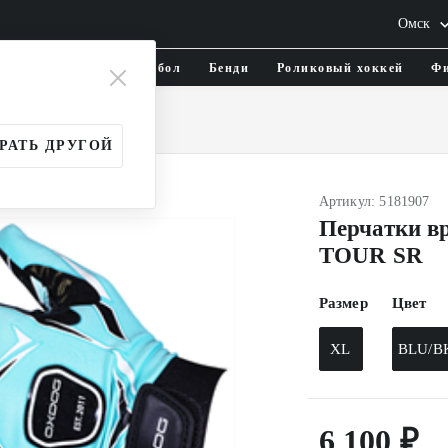
Омск
тика и одежда
Флорбол
Бенди
Роликовый хоккей
Фи
арь
Перчатки
РАТЬ ДРУГОЙ
Артикул: 5181907
Перчатки в
TOUR SR
Размер
Цвет
XL
BLU/B
6 100 ₽