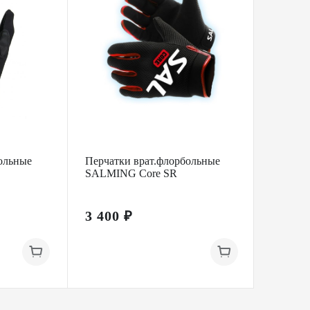
ольные
Перчатки врат.флорбольные
Перчатк
SALMING Core SR
BAUER
3 400 ₽
3 400