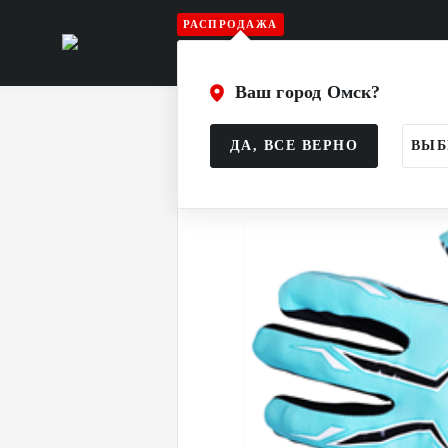
РАСПРОДАЖА
Игрок
Вратарь
Судья
Атрибу
Ваш город Омск?
Главная
Каталог
Флорбол
Врат
ДА, ВСЕ ВЕРНО
ВЫБ