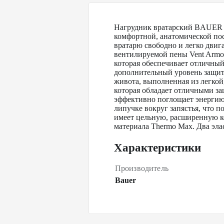
Нагрудник вратарский BAUER S
комфортной, анатомической пос
вратарю свободно и легко двиг
вентилируемой пены Vent Armo
которая обеспечивает отличны
дополнительный уровень защиты
живота, выполненная из легкой
которая обладает отличными з
эффективно поглощает энергию
липучке вокруг запястья, что п
имеет цельную, расширенную к
материала Thermo Max. Два эла
Характеристики
Производитель
Bauer