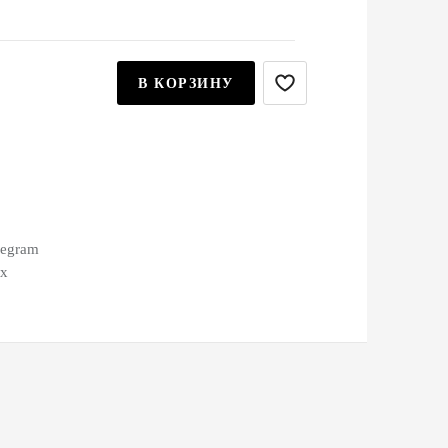
В КОРЗИНУ
legram
ax