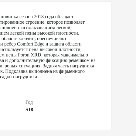
овинка сезона 2018 года обладает
тированное строение, которое позволяет
ыполнен с использованием легкой,
ием легкой пены высокой плотности,
 область ключиц, обеспечивают
и ребер Comfort Edge и защита области
используется пена высокой плотности,
ем пены Poron XRD, которая максимально
кава и дополнительную фиксацию ремешком на
 игровых ситуациях. Задняя часть нагрудника
к. Подкладка выполнена из фирменного
садки нагрудника.
Год
S18