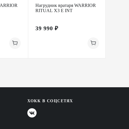
 WARRIOR
Нагрудник вратаря WARRIOR
Нагруд
RITUAL X3 E INT
EFLEX 
39 990 ₽
67 89
ХОКК В СОЦСЕТЯХ