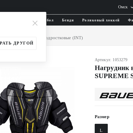
Омск
тика и одежда
Флорбол
Бенди
Роликовый хоккей
Фи
та
Нагрудники
Подростковые (INT)
РАТЬ ДРУГОЙ
Артикул: 1053279
Нагрудник 
SUPREME S
Размер
L