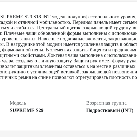
UPREME S29 S18 INT модель полупрофессионального уровня, н
адкой и отличной мобильностью. Передняя панель имеет сегмен
аться и сгибаться. Центральный щиток, закрывающий грудину, в
r. Плечевые чаши обновленной формы выполнены с использован
й уровень защиты. Навесные подвижные элементы, закрывающие
. В нагруднике этой модели имеется усиленная защита в област
, формованной пены. В элементах защиты бицепса и предплечья 
ащитными свойствами. Локтевая чаша выполнена с использовани
 удара, создавая отличную защиту. Защита рук имеет форму ру
озволяет защитным элементам оставаться в на месте в различных
онструкцию с усиливающей вставкой, закрывающей позвоночни
стичных ремня на спине позволяют отрегулировать плотность по
Модель
Возрастная группа
SUPREME S29
Подростковый (INT)