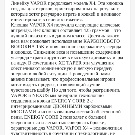
Линейку VAPOR продолжает модель Х4. Эта клюшка
создана для игроков, ориентированных на результат,
которые хотят регулярно играть в хоккей и начинают
инвестировать в свои достижения.
Клюшка VAPOR X4 получила следующие ключевые
апгрейды. Вес клюшки составляет 425 граммов – это
лучший показатель в данном классе. Достичь такого
веса нам позволяет использование КАРБОНОВОГО
ВОЛОКНА 15K и повышенное содержание углерода
в клюшке. Снижение веса и повышение содержания
углерода «транслируются» в высокую динамику игры
на льду. В сочетании с XE TAPER эти улучшения
обеспечивают молниеносную и легкую передачу
энергии в любой ситуации. Проведенный нами
анализ показывает, что профессиональные игроки
хотят видеть продукт, позволяющий лучше
чувствовать шайбу. Но для того, чтобы разграничить
VAPOR и NEXUS мы внедрили технологию
сердцевины крюка ENERGY CORE 2 с
интегрированными ДВОЙНЫМИ карбоновыми
МОСТАМИ и использованием жесткой облегченной
пены. ENERGY CORE 2 позволяет с большей
уверенностью и легкостью совершать броски,
характерные для VAPOR. VAPOR X4 – великолепная
чувствительность в сочетании с технологиями, не