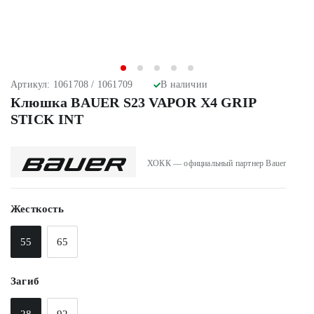
Артикул: 1061708 / 1061709
В наличии
Клюшка BAUER S23 VAPOR X4 GRIP
STICK INT
ХОКК — официальный партнер Bauer
Жесткость
55
65
Загиб
28
92