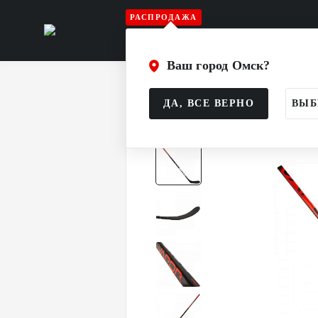
РАСПРОДАЖА
Игрок
Вратарь
Судья
Атрибу
Ваш город Омск?
Главная
Каталог
Игрок
Клюшк
ДА, ВСЕ ВЕРНО
ВЫБ