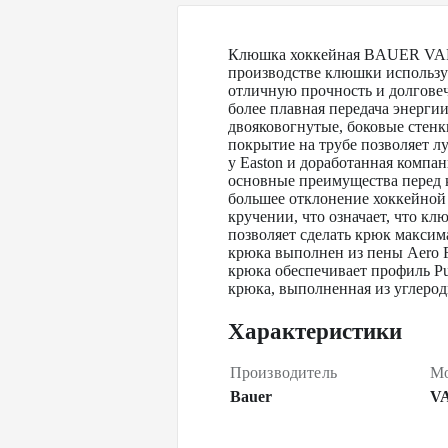
Клюшка хоккейная BAUER VAPO
производстве клюшки используе
отличную прочность и долговечн
более плавная передача энергии
двояковогнутые, боковые стенк
покрытие на трубе позволяет л
у Easton и доработанная компа
основные преимущества перед к
большее отклонение хоккейной 
кручении, что означает, что кл
позволяет сделать крюк макси
крюка выполнен из пены Aero 
крюка обеспечивает профиль Pu
крюка, выполненная из углеро
Характеристики
Производитель
Мо
Bauer
V