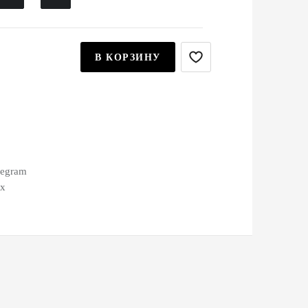
В КОРЗИНУ
legram
ax