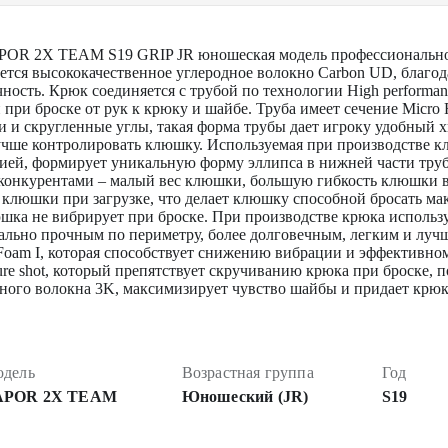
R 2X TEAM S19 GRIP JR юношеская модель профессионального 
тся высококачественное углеродное волокно Carbon UD, благод
ость. Крюк соединяется с трубой по технологии High performanc
 при броске от рук к крюку и шайбе. Труба имеет сечение Micro F
и и скругленные углы, такая форма трубы дает игроку удобный 
учше контролировать клюшку. Используемая при производстве к
нией, формирует уникальную форму эллипса в нижней части тру
онкурентами – малый вес клюшки, большую гибкость клюшки в т
клюшки при загрузке, что делает клюшку способной бросать мак
юшка не вибрирует при броске. При производстве крюка использу
мально прочным по периметру, более долговечным, легким и лу
Foam I, которая способствует снижению вибрации и эффективн
re shot, который препятствует скручиванию крюка при броске, 
дного волокна 3K, максимизирует чувство шайбы и придает крю
дель
Возрастная группа
Год
APOR 2X TEAM
Юношеский (JR)
S19