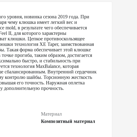
уровня, новинка сезона 2019 года. При
аря чему клюшка имеет легкий вес и
e mold, в результате чего обеспечивается
eel II, для которого характерны
хват клюшки. Цепкое противоскользящее
люшки технология XE Taper, заимствованная
бы. Такая форма обеспечивает этой клюшке
очке прогиба, таким образом, достигается
симально быстро, и стабильность при
ется технология MaxBalance, которая
чше сбалансированным. Внутренний сердечник
ому контролю шайбы. Торсионную жесткость
повышая его точность. Наружная оплетка
ку дополнительную прочность.
Материал
Композитный материал