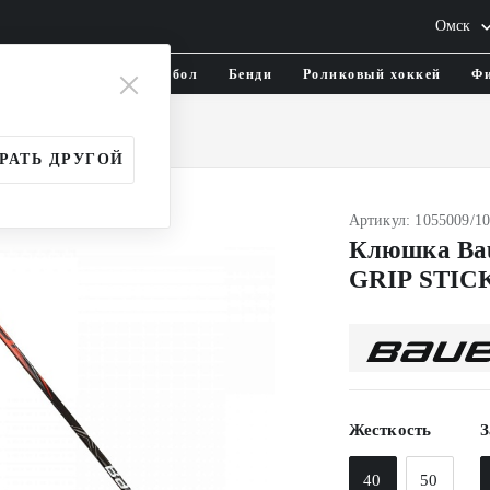
Омск
тика и одежда
Флорбол
Бенди
Роликовый хоккей
Фи
и
Юношеские (JR)
РАТЬ ДРУГОЙ
Артикул: 1055009/1
Клюшка Ba
GRIP STIC
Жесткость
З
40
50