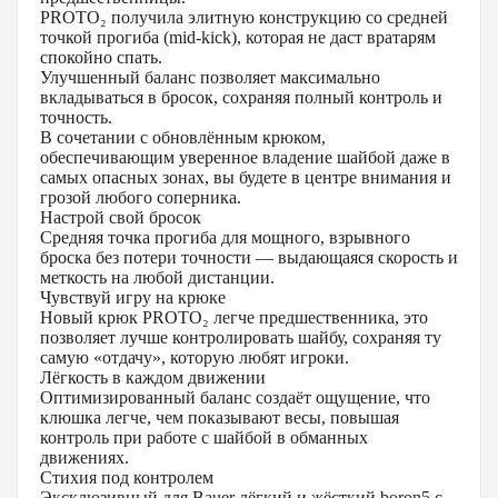
PROTO₂ получила элитную конструкцию со средней
точкой прогиба (mid-kick), которая не даст вратарям
спокойно спать.
Улучшенный баланс позволяет максимально
вкладываться в бросок, сохраняя полный контроль и
точность.
В сочетании с обновлённым крюком,
обеспечивающим уверенное владение шайбой даже в
самых опасных зонах, вы будете в центре внимания и
грозой любого соперника.
Настрой свой бросок
Средняя точка прогиба для мощного, взрывного
броска без потери точности — выдающаяся скорость и
меткость на любой дистанции.
Чувствуй игру на крюке
Новый крюк PROTO₂ легче предшественника, это
позволяет лучше контролировать шайбу, сохраняя ту
самую «отдачу», которую любят игроки.
Лёгкость в каждом движении
Оптимизированный баланс создаёт ощущение, что
клюшка легче, чем показывают весы, повышая
контроль при работе с шайбой в обманных
движениях.
Стихия под контролем
Эксклюзивный для Bauer лёгкий и жёсткий boron5 с