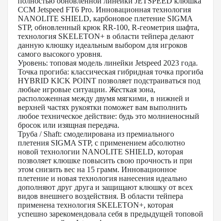
полностью обновленной линейки JETSPEED клюшка
CCM Jetspeed FT6 Pro. Инновационная технология
NANOLITE SHIELD, карбоновое плетение SIGMA
STP, обновленный крюк RR-100, R-геометрия шафта,
технология SKELETON+ в области тейпера делают
данную клюшку идеальным выбором для игроков
самого высокого уровня.
Уровень: топовая модель линейки Jetspeed 2023 года.
Точка прогиба: классическая гибридная точка прогиба
HYBRID KICK POINT позволяет подстраиваться под
любые игровые ситуации. Жесткая зона,
расположенная между двумя мягкими, в нижней и
верхней частях рукоятки поможет вам выполнить
любое техническое действие: будь это молниеносный
бросок или изящная передача.
Труба / Shaft: смоделирована из премиального
плетения SIGMA STP, с применением абсолютно
новой технологии NANOLITE SHIELD, которая
позволяет клюшке повысить свою прочность и при
этом снизить вес на 15 грамм. Инновационное
плетение и новая технология нанесения идеально
дополняют друг друга и защищают клюшку от всех
видов внешнего воздействия. В области тейпера
применена технология SKELETON+, которая
успешно зарекомендовала себя в предыдущей топовой