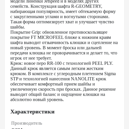
модели линейки Jetspeed и в моделях других
семейств. Конструкция шафта R-GEOMETRY,
набирающая популярность, имеет обтекаемую форму
с закругленными углами и вогнутыми сторонами.
Такая форма оптимизирует хват и улучшает чувство
шайбы.
Покрытие Grip: обновленное противоскользящее
покрытие FT MICROFEEL ближе к нижним краям
шафта выводит отзывчивость клюшки и сцепление на
новый уровень. В момент броска или дальней
передачи клюшка не проворачивается и делает то, что
игрок от нее требует.
Крюк: новое перо RR-100 с технологией PEEL PLY.
Данный крюк является самым легким жестким
крюком. В комплексе с углеродным плетением Sigma
STP и технологией нанесения NANOLITE крюк
обеспечивает комфортный прием шайбы и
увеличенную скорость при бросках. Данное решение
выводит общий баланс и ощущение клюшки на
абсолютно новый уровень.
Характеристики
Производитель