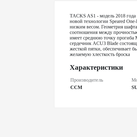
TACKS AS1 - модель 2018 года 
новой технологии Speared One-
низким весом. Геометрия шафта
соотношения между прочностью
имеет среднюю точку прогиба M
сердечник ACU3 Blade состоящи
жесткой пятки, обеспечивает б
желаемую хлесткость броска
Характеристики
Производитель
Мо
CCM
S