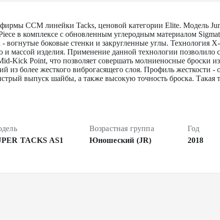
фирмы CCM линейки Tacks, ценовой категории Elite. Модель Jun
Piece в комплексе с обновленным углеродным материалом Sigma
 - вогнутые боковые стенки и закругленные углы. Технология X-
 и массой изделия. Применение данной технологии позволило с
id-Kick Point, что позволяет совершать молниеносные броски 
й из более жесткого виброгасящего слоя. Профиль жесткости - о
ыстрый выпуск шайбы, а также высокую точность броска. Такая 
дель
Возрастная группа
Год
UPER TACKS AS1
Юношеский (JR)
2018