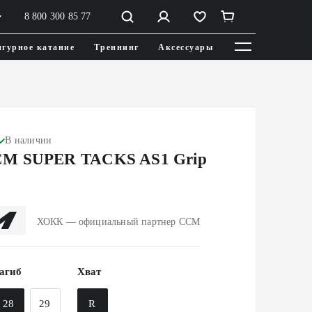
8 800 300 85 77
гурное катание
Треннинг
Аксессуары
В наличии
M SUPER TACKS AS1 Grip
ХОКК — официальный партнер CCM
агиб
Хват
28
29
R