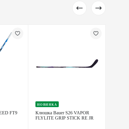
НОВИНКА
НОВИ
EED FT9
Клюшка Bauer S26 VAPOR
Клюшка
FLYLITE GRIP STICK RE JR
FLYLIT