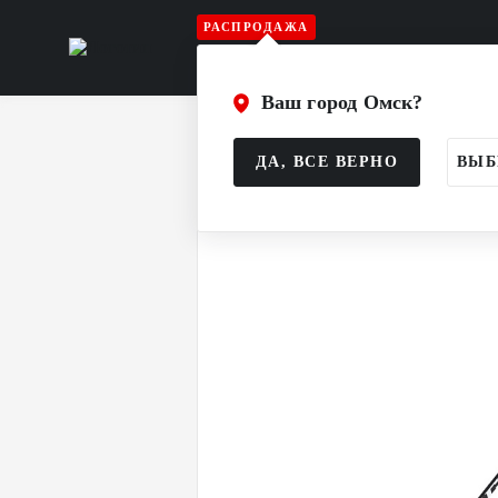
РАСПРОДАЖА
Игрок
Вратарь
Судья
Атрибу
Ваш город Омск?
Главная
Каталог
Игрок
Клюшк
ДА, ВСЕ ВЕРНО
ВЫБ