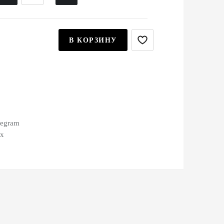
В КОРЗИНУ
legram
ax