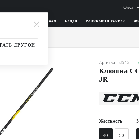
Омск
тика и одежда
Флорбол
Бенди
Роликовый хоккей
Фи
и
Юношеские (JR)
РАТЬ ДРУГОЙ
Артикул: 53946
Клюшка CC
JR
Жесткость
З
40
50