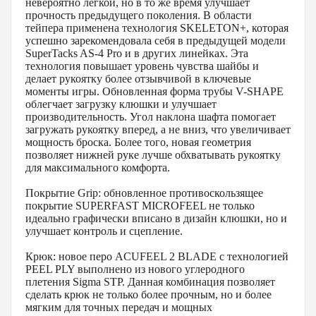
невероятно легкой, но в то же время улучшает
прочность предыдущего поколения. В области
тейпера применена технология SKELETON+, которая
успешно зарекомендовала себя в предыдущей модели
SuperTacks AS-4 Pro и в других линейках. Эта
технология повышает уровень чувства шайбы и
делает рукоятку более отзывчивой в ключевые
моменты игры. Обновленная форма трубы V-SHAPE
облегчает загрузку клюшки и улучшает
производительность. Угол наклона шафта помогает
загружать рукоятку вперед, а не вниз, что увеличивает
мощность броска. Более того, новая геометрия
позволяет нижней руке лучше обхватывать рукоятку
для максимального комфорта.
Покрытие Grip: обновленное противоскользящее
покрытие SUPERFAST MICROFEEL не только
идеально графически вписано в дизайн клюшки, но и
улучшает контроль и сцепление.
Крюк: новое перо ACUFEEL 2 BLADE с технологией
PEEL PLY выполнено из нового углеродного
плетения Sigma STP. Данная комбинация позволяет
сделать крюк не только более прочным, но и более
мягким для точных передач и мощных