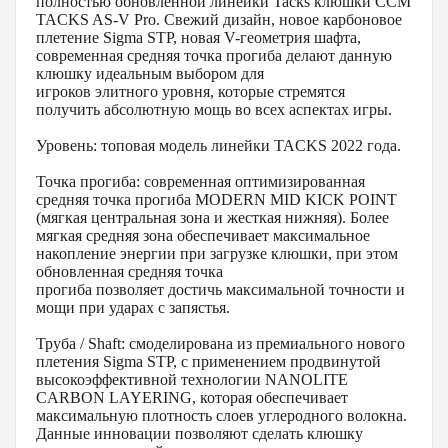
полностью обновленной линейки Tacks клюшки CCM
TACKS AS-V Pro. Свежий дизайн, новое карбоновое
плетение Sigma STP, новая V-геометрия шафта,
современная средняя точка прогиба делают данную
клюшку идеальным выбором для
игроков элитного уровня, которые стремятся
получить абсолютную мощь во всех аспектах игры.
Уровень: топовая модель линейки TACKS 2022 года.
Точка прогиба: современная оптимизированная
средняя точка прогиба MODERN MID KICK POINT
(мягкая центральная зона и жесткая нижняя). Более
мягкая средняя зона обеспечивает максимальное
накопление энергии при загрузке клюшки, при этом
обновленная средняя точка
прогиба позволяет достичь максимальной точности и
мощи при ударах с запястья.
Труба / Shaft: смоделирована из премиального нового
плетения Sigma STP, с применением продвинутой
высокоэффективной технологии NANOLITE
CARBON LAYERING, которая обеспечивает
максимальную плотность слоев углеродного волокна.
Данные инновации позволяют сделать клюшку