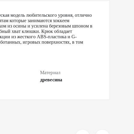
кая модель любительского уровня, отлично
ятам которые занимаются хоккеем
ком из осины и усилена березовым шпоном в
добный хват клюшки. Крюк обладает
кции из жесткого ABS-пластика и G-
аботанных, игровых поверхностях, в том
Материал
древесина