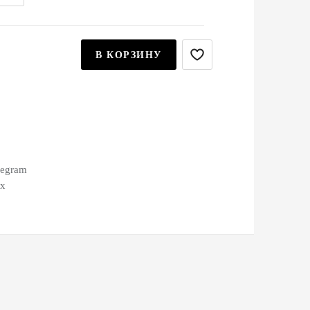
В КОРЗИНУ
legram
ax