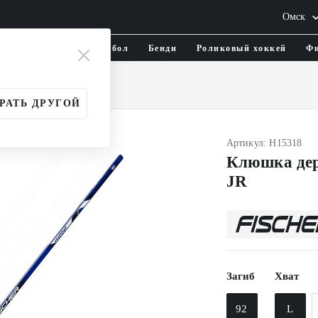
Омск
тика и одежда
Флорбол
Бенди
Роликовый хоккей
Фи
и
Юношеские (JR)
РАТЬ ДРУГОЙ
Артикул: H15318
Клюшка дер
JR
Загиб
Хват
92
L