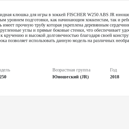
ридная клюшка для игры в хоккей FISCHER W250 ABS JR юношес
ным уровнем подготовки, как начинающим хоккеистам, так и реб
ь имеет прочную трубу которая укреплена деревянным сердечни
скругленные углы и прямые боковые стенки, что обеспечивает у
к кручению и высокой долговечностью благодаря своей констру
рюка позволяет использовать данную модель на различных необр
дель
Возрастная группа
Год
250
Юношеский (JR)
2018