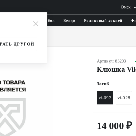
Омск
тика и одежда
Флорбол
Бенди
Роликовый хоккей
Фи
и
Юношеские (JR)
РАТЬ ДРУГОЙ
Артикул: 83203
Клюшка Vik
Загиб
vi-092
vi-028
14 000 ₽