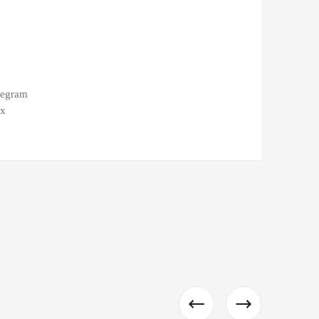
legram
ax