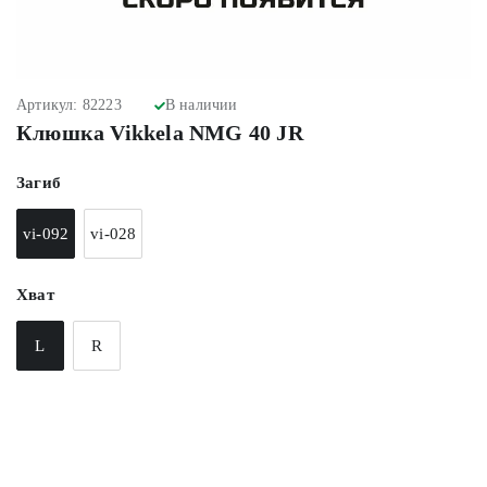
Артикул: 82223
В наличии
Клюшка Vikkela NMG 40 JR
Загиб
vi-092
vi-028
Хват
L
R