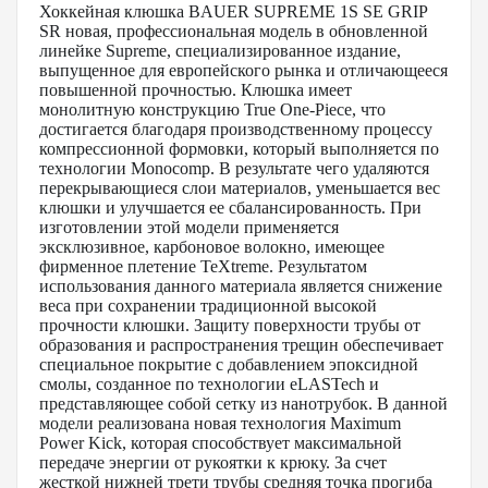
Хоккейная клюшка BAUER SUPREME 1S SE GRIP
SR новая, профессиональная модель в обновленной
линейке Supreme, специализированное издание,
выпущенное для европейского рынка и отличающееся
повышенной прочностью. Клюшка имеет
монолитную конструкцию True One-Piece, что
достигается благодаря производственному процессу
компрессионной формовки, который выполняется по
технологии Monocomp. В результате чего удаляются
перекрывающиеся слои материалов, уменьшается вес
клюшки и улучшается ее сбалансированность. При
изготовлении этой модели применяется
эксклюзивное, карбоновое волокно, имеющее
фирменное плетение TeXtreme. Результатом
использования данного материала является снижение
веса при сохранении традиционной высокой
прочности клюшки. Защиту поверхности трубы от
образования и распространения трещин обеспечивает
специальное покрытие с добавлением эпоксидной
смолы, созданное по технологии eLASTech и
представляющее собой сетку из нанотрубок. В данной
модели реализована новая технология Maximum
Power Kick, которая способствует максимальной
передаче энергии от рукоятки к крюку. За счет
жесткой нижней трети трубы средняя точка прогиба