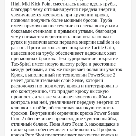
High Mid Kick Point сместилась выше вдоль трубы,
благодаря чему оптимизируется передача энергии,
увеличивается жесткость при кручении крюка,
позволяя получить более мощный бросок. Труба
имеет прямоугольное сечение со слегка вогнутыми
боковыми стенками и прямыми углами, благодаря
чему снижается вероятность поворота клюшки в
руках и увеличивается передача энергии шайбе и ее
разгон. Противоскользящее покрытие Tactile Grip,
нанесенное на трубу, обеспечивает надежных хват
при мощных бросках. Текстурированное покрытие
Tac-Spiral имеет новую высоту ребра и расстояние
между ребрами, а так же покрывает больший участок.
Крюк, выполненный по технологии PowerSense 2,
имеет дополнительный слой Sense, который
расположен по периметру крюка и интегрирован в
его конструкцию, что придает крюку высокую
прочность, а так же усиливает чувство шайбы и
контроль над ней, увеличивает передачу энергии от
клюшки к шайбе, обеспечивая высокую точность
бросков. Внутренний сердечник крюка Power Sense
Core 2 обеспечивает превосходное чувство шайбы,
отличный баланс. Пена Aero Foam 3, находящаяся в
пятке крюка обеспечивает стабильность. Профиль
крюка Pure Shot предотвращает раскрытие крюка и