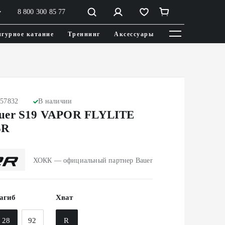
8 800 300 85 77
гурное катание
Треннинг
Аксессуары
057832
В наличии
uer S19 VAPOR FLYLITE
SR
ХОКК — официальный партнер Bauer
агиб
Хват
28
92
R