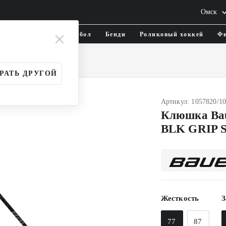
Омск
тика и одежда
Флорбол
Бенди
Роликовый хоккей
Фи
и
Взрослые (SR)
РАТЬ ДРУГОЙ
Артикул: 1057820/1
Клюшка Ba
BLK GRIP 
Жесткость
З
77
87