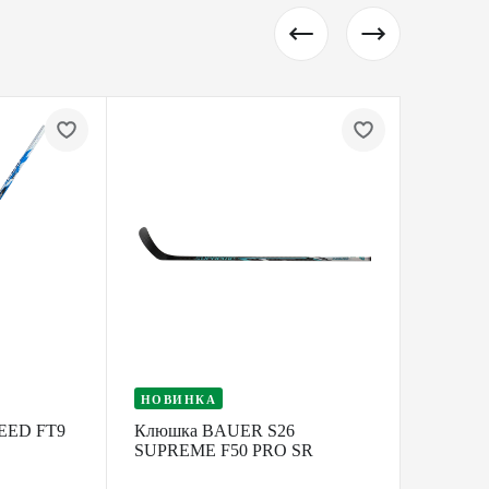
НОВИНКА
НОВИ
EED FT9
Клюшка BAUER S26
Клюшк
SUPREME F50 PRO SR
SUPRE