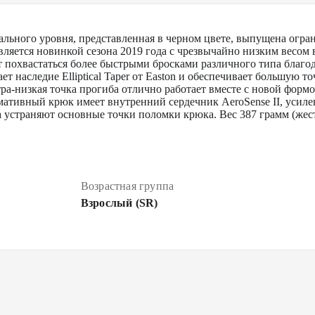
льного уровня, представленная в черном цвете, выпущена огра
ляется новинкой сезона 2019 года с чрезвычайно низким весом
похвастаться более быстрыми бросками различного типа благодар
т наследие Elliptical Taper от Easton и обеспечивает большую т
ра-низкая точка прогиба отлично работает вместе с новой формо
ативный крюк имеет внутренний сердечник AeroSense II, усил
 устраняют основные точки поломки крюка. Вес 387 грамм (жестк
Возрастная группа
Взрослый (SR)