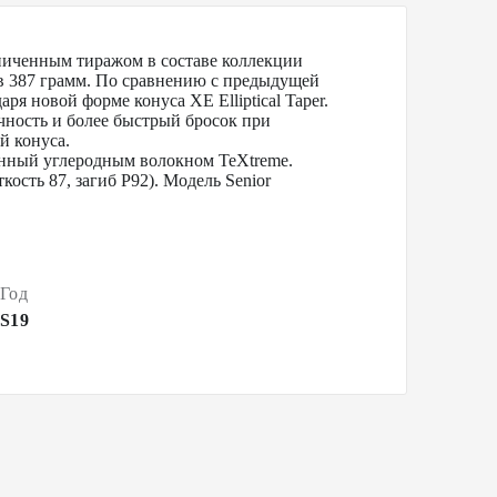
ниченным тиражом в составе коллекции
 в 387 грамм. По сравнению с предыдущей
я новой форме конуса XE Elliptical Taper.
очность и более быстрый бросок при
й конуса.
енный углеродным волокном TeXtreme.
ость 87, загиб P92). Модель Senior
Год
S19