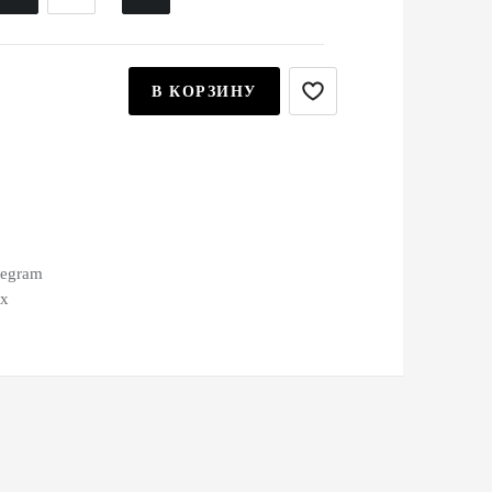
В КОРЗИНУ
legram
ax