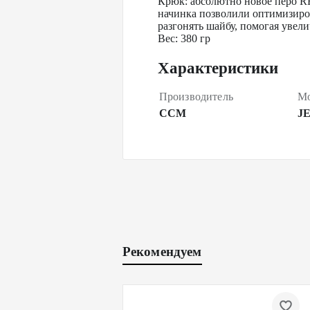
Крюк: абсолютно новое перо R
начинка позволили оптимизиров
разгонять шайбу, помогая увели
Вес: 380 гр
Характеристики
Производитель
Мо
CCM
J
Рекомендуем