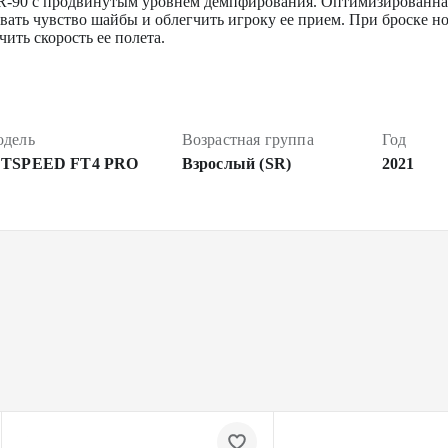
R-90 с продвинутым уровнем демпфирования. Оптимизированная 
ать чувство шайбы и облегчить игроку ее прием. При броске но
чить скорость ее полета.
дель
Возрастная группа
Год
ETSPEED FT4 PRO
Взрослый (SR)
2021