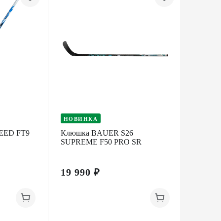
НОВИНКА
НОВИ
EED FT9
Клюшка BAUER S26
Клюшк
SUPREME F50 PRO SR
SUPRE
19 990 ₽
29 99