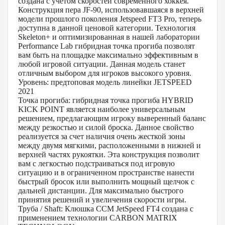
создана с учетом скоростей современного хоккея.
Конструкция пера JF-90, использовавшаяся в верхней
модели прошлого поколения Jetspeed FT3 Pro, теперь
доступна в данной ценовой категории. Технология
Skeleton+ и оптимизированная в нашей лаборатории
Performance Lab гибридная точка прогиба позволят
вам быть на площадке максимально эффективным в
любой игровой ситуации. Данная модель станет
отличным выбором для игроков высокого уровня.
Уровень: предтоповая модель линейки JETSPEED
2021
Точка прогиба: гибридная точка прогиба HYBRID
KICK POINT является наиболее универсальным
решением, предлагающим игроку выверенный баланс
между резкостью и силой броска. Данное свойство
реализуется за счет наличия очень жесткой зоны
между двумя мягкими, расположенными в нижней и
верхней частях рукоятки. Эта конструкция позволит
вам с легкостью подстраиваться под игровую
ситуацию и в ограниченном пространстве нанести
быстрый бросок или выполнить мощный щелчок с
дальней дистанции. Для максимально быстрого
принятия решений и увеличения скорости игры.
Труба / Shaft: Клюшка CCM JetSpeed FT4 создана с
применением технологии CARBON MATRIX