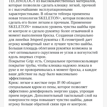
TECHNOLOGY из высококачественных материалов,
которые позволили сделать клюшку легкой, прочной
и с высочайшими эксплуатационными
характеристиками. В области тейпера применена
новая технология SKELETON+, которая позволила
сделать его более легким и прочным. Применение
SKELETON+ повысило уровень чувства шайбы при
ее контроле и сделало рукоятку более отзывчивой в
момент выполнения броска. Созданная специально
для линейки Jetspeed рукоятка с R-геометрией дает
игроку комфортный хват и лучшее чувство шайбы.
Большая площадь облегания рукоятки возможна за
счет оптимального скругления ее углов и вогнутостей
вдоль лицевых сторон.
Покрытие Grip: есть. Специальное противоскользящее
покрытие трубы, чтобы клюшка надежно лежала в
руке и не проворачивалась в момент броска, а каждое
ваше действие на льду было максимально
эффективным.
Крюк: легкое и жесткое перо JF-90 обладает
специальным ядром из пены, которое позволяет
эффективно демпфировать энергию удара, упрощая
прием передач. Дополнительный тактильный слой на
поверхности пера повышает чувство шайбы, давая
игроку больше обратной связи при ее контроле.