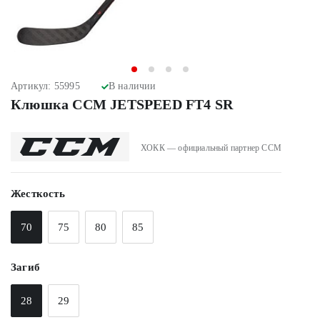
Артикул: 55995
В наличии
Клюшка CCM JETSPEED FT4 SR
ХОКК — официальный партнер CCM
Жесткость
70
75
80
85
Загиб
28
29