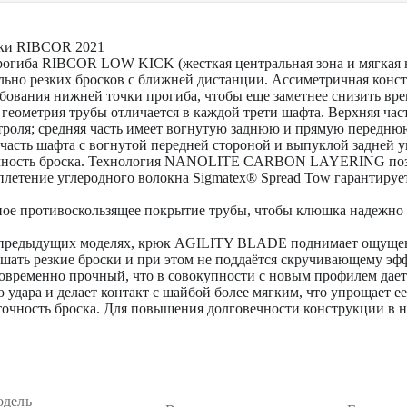
йки RIBCOR 2021
прогиба RIBCOR LOW KICK (жесткая центральная зона и мягкая 
ьно резких бросков с ближней дистанции. Ассиметричная констру
ебования нижней точки прогиба, чтобы еще заметнее снизить вр
я геометрия трубы отличается в каждой трети шафта. Верхняя ча
троля; средняя часть имеет вогнутую заднюю и прямую передню
часть шафта с вогнутой передней стороной и выпуклой задней 
очность броска. Технология NANOLITE CARBON LAYERING позв
плетение углеродного волокна Sigmatex® Spread Tow гарантиру
ное противоскользящее покрытие трубы, чтобы клюшка надежно л
в предыдущих моделях, крюк AGILITY BLADE поднимает ощуще
шать резкие броски и при этом не поддаётся скручивающему эфф
временно прочный, что в совокупности с новым профилем дает 
удара и делает контакт с шайбой более мягким, что упрощает ее
точность броска. Для повышения долговечности конструкции в н
дель