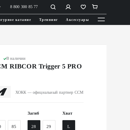
8 800 300 85 77
гурное катание
Треннинг
Аксессуары
В наличии
M RIBCOR Trigger 5 PRO
ХОКК — официальный партнер CCM
Загиб
Хват
0
85
28
29
L