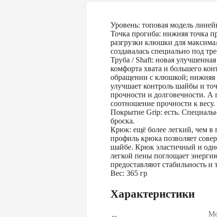
Уровень: топовая модель лине
Точка прогиба: нижняя точка 
разгрузки клюшки для максимал
создавалась специально под тр
Труба / Shaft: новая улучшенна
комфорта хвата и большего кон
обращении с клюшкой; нижняя 
улучшает контроль шайбы и т
прочности и долговечности. А 
соотношение прочности к весу.
Покрытие Grip: есть. Специаль
броска.
Крюк: ещё более легкий, чем 
профиль крюка позволяет совер
шайбе. Крюк эластичный и одно
легкой пены поглощает энергию 
предоставляют стабильность и 
Вес: 365 гр
Характеристики
Мо