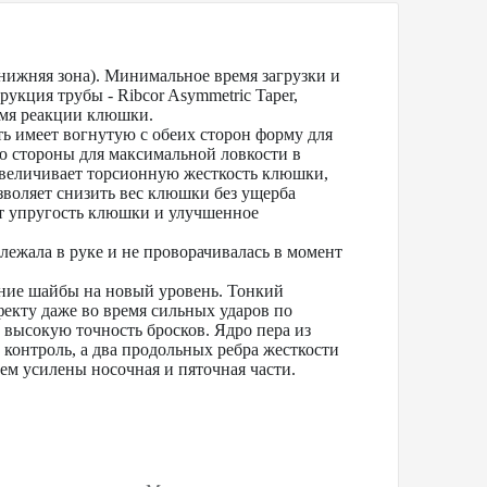
нижняя зона). Минимальное время загрузки и
кция трубы - Ribcor Asymmetric Taper,
емя реакции клюшки.
сть имеет вогнутую с обеих сторон форму для
ю стороны для максимальной ловкости в
увеличивает торсионную жесткость клюшки,
оляет снизить вес клюшки без ущерба
ет упругость клюшки и улучшенное
ежала в руке и не проворачивалась в момент
ние шайбы на новый уровень. Тонкий
екту даже во время сильных ударов по
высокую точность бросков. Ядро пера из
 контроль, а два продольных ребра жесткости
ем усилены носочная и пяточная части.