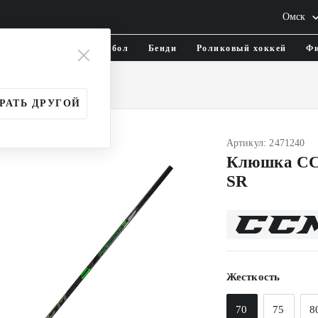
Омск
тика и одежда
Флорбол
Бенди
Роликовый хоккей
Фи
и
Взрослые (SR)
РАТЬ ДРУГОЙ
Артикул: 2471240
Клюшка CC
SR
Жесткость
70
75
8