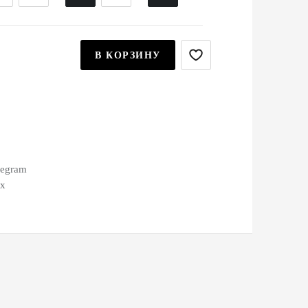
В КОРЗИНУ
legram
ax