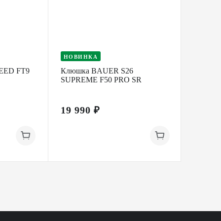
НОВИНКА
НОВИ
EED FT9
Клюшка BAUER S26
Клюшк
SUPREME F50 PRO SR
SUPRE
19 990 ₽
29 99