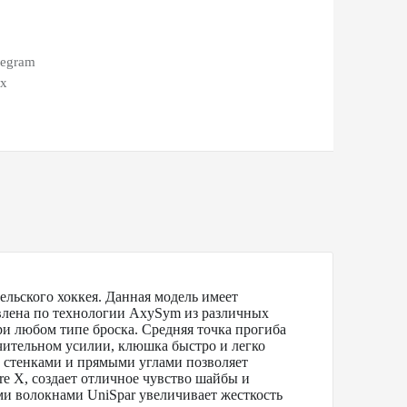
legram
ax
ельского хоккея. Данная модель имеет
влена по технологии AxySym из различных
ри любом типе броска. Средняя точка прогиба
ачительном усилии, клюшка быстро и легко
и стенками и прямыми углами позволяет
e X, создает отличное чувство шайбы и
и волокнами UniSpar увеличивает жесткость