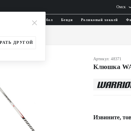
Омск
тика и одежда
Флорбол
Бенди
Роликовый хоккей
Фи
и
Взрослые (SR)
РАТЬ ДРУГОЙ
Артикул: 48371
Клюшка WA
Извините, тов