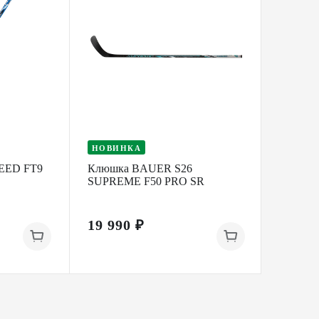
НОВИНКА
НОВИ
EED FT9
Клюшка BAUER S26
Клюшк
SUPREME F50 PRO SR
SUPRE
19 990 ₽
29 99