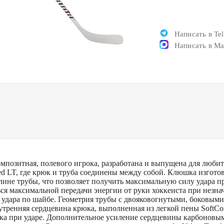
Написать в Te
Написать в M
мпозитная, полевого игрока, разработана и выпущена для любит
d LT, где крюк и труба соединены между собой. Клюшка изгото
длине трубы, что позволяет получить максимальную силу удара п
ться максимальной передачи энергии от руки хоккеиста при незн
 удара по шайбе. Геометрия трубы с двояковогнутыми, боковым
тренняя сердцевина крюка, выполненная из легкой пены SoftCor
ка при ударе. Дополнительное усиление сердцевины карбоновым