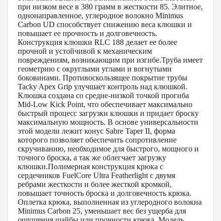
при низком весе в 380 грамм в жесткости 85. Элитное,
однонаправленное, углеродное волокно Minimus
Carbon UD способствует снижению веса клюшки и
повышает ее прочность и долговечность.
Конструкция клюшки RLC 188 делает ее более
прочной и устойчивой к механическим
повреждениям, возникающим при изгибе.Труба имеет
геометрию с округлыми углами и вогнутыми
боковинами. Противоскользящее покрытие трубы
Tacky Apex Grip улучшает контроль над клюшкой.
Клюшка создана со средне-низкой точкой прогиба
Mid-Low Kick Point, что обеспечивает максимально
быстрый процесс загрузки клюшки и придает броску
максимальную мощность. В основе универсальности
этой модели лежит конус Sabre Taper II, форма
которого позволяет обеспечить сопротивление
скручиванию, необходимое для быстрого, мощного и
точного броска, а так же облегчает загрузку
клюшки.Полимерная конструкция крюка с
сердечников FuelCore Ultra Featherlight с двумя
ребрами жесткости и более жесткой кромкой,
повышает точность броска и долговечность крюка.
Оплетка крюка, выполненная из углеродного волокна
Minimus Carbon 25, уменьшает вес без ущерба для
ощущения шайбы или прочности крюка. Модель