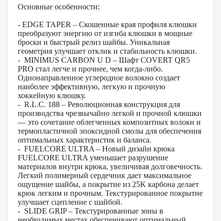
Основные особенности:
- EDGE TAPER – Скошенные края профиля клюшки
преобразуют энергию от изгиба клюшки в мощные
броски и быстрый релиз шайбы. Уникальная
геометрия улучшает отклик и стабильность клюшки.
- MINIMUS CARBON U D – Шафт COVERT QR5
PRO стал легче и прочнее, чем когда-либо.
Однонаправленное углеродное волокно создает
наиболее эффективную, легкую и прочную
хоккейную клюшку.
- R.L.C. 188 – Революционная конструкция для
производства чрезвычайно легкой и прочной клюшки
— это сочетание облегченных композитных волокн и
термопластичной эпоксидной смолы для обеспечения
оптимальных характеристик и баланса.
- FUELCORE ULTRA – Новый дизайн крюка
FUELCORE ULTRA уменьшает разрушение
материалов внутри крюка, увеличивая долговечность.
Легкий полимерный сердечник дает максимальное
ощущение шайбы, а покрытие из 25K карбона делает
крюк легким и прочным. Текстурированное покрытие
улучшает сцепление с шайбой.
- SLIDE GRIP – Текстурированные зоны в
необходимых местах обеспечивают оптимальный