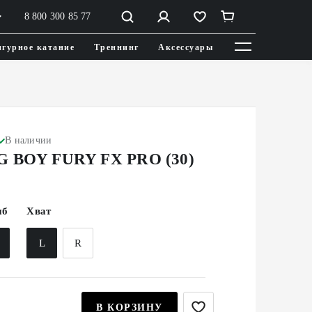
8 800 300 85 77
гурное катание
Треннинг
Аксессуары
В наличии
G BOY FURY FX PRO (30)
иб
Хват
2
L
R
В КОРЗИНУ