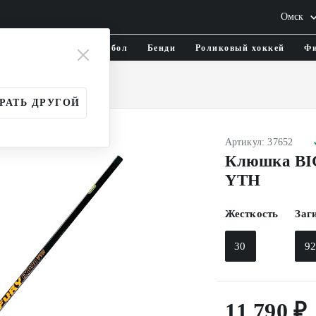
Омск
тика и одежда
Флорбол
Бенди
Роликовый хоккей
Фи
и
Детские (YTH)
РАТЬ ДРУГОЙ
Артикул: 37652
Клюшка BI
YTH
Жесткость
Заг
30
9
11 790 ₽