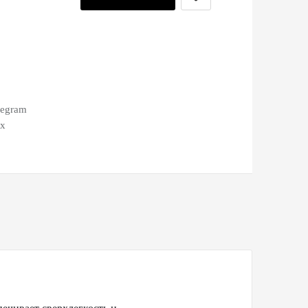
legram
ax