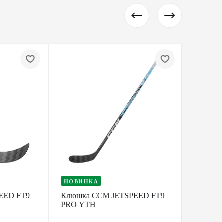
НОВИНКА
НОВИ
EED FT9
Клюшка CCM JETSPEED FT9
Клюшк
PRO YTH
WHITE