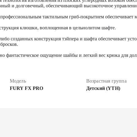
ая технология изготовления из плоских углеродных волокон обес
чный и долговечный, обеспечивающий высокоточное управлени
 с профессиональным тактильным гриб-покрытием обеспечивает 
онструкция клюшки, воплощенная в цельнолитом шафте.
-либо созданных конструкция тэйпера и шафта обеспечивает усто
бросков.
но фантастическое ощущение шайбы и легкий вес крюка для дол
Модель
Возрастная группа
FURY FX PRO
Детский (YTH)