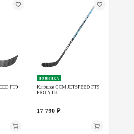
НОВИНКА
НОВИ
EED FT9
Клюшка CCM JETSPEED FT9
Клюшк
PRO YTH
WHITE
17 790 ₽
23 69