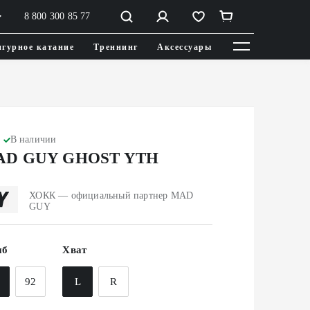
8 800 300 85 77
гурное катание
Треннинг
Аксессуары
В наличии
AD GUY GHOST YTH
ХОКК — официальный партнер MAD
GUY
иб
Хват
8
92
L
R