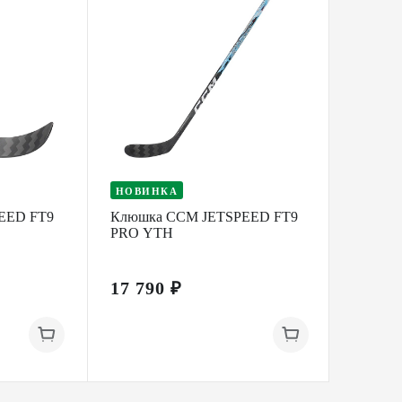
НОВИНКА
НОВИ
EED FT9
Клюшка CCM JETSPEED FT9
Клюшк
PRO YTH
WHITE
17 790 ₽
23 69