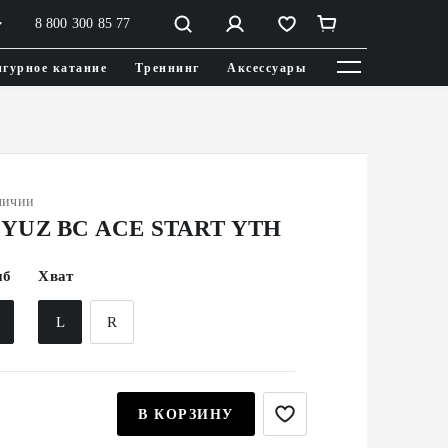
8 800 300 85 77
гурное катание
Треннинг
Аксессуары
личии
YUZ BC ACE START YTH
иб
Хват
2
L
R
В КОРЗИНУ