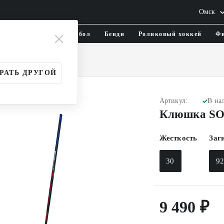
Омск
тика и одежда
Флорбол
Бенди
Роликовый хоккей
Фи
и
Детские (YTH)
РАТЬ ДРУГОЙ
Артикул:
В на
Клюшка SO
Жесткость
Заг
30
9
9 490 ₽