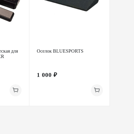
ская для
Оселок BLUESPORTS
Инструм
ER
коньк
SHARP
1 000 ₽
1 900