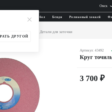
Омск
тика и одежда
Флорбол
Бенди
Роликовый хоккей
Фи
уары
Для коньков
Детали для заточки
РАТЬ ДРУГОЙ
Артикул: 43492
Круг точил
3 700 ₽