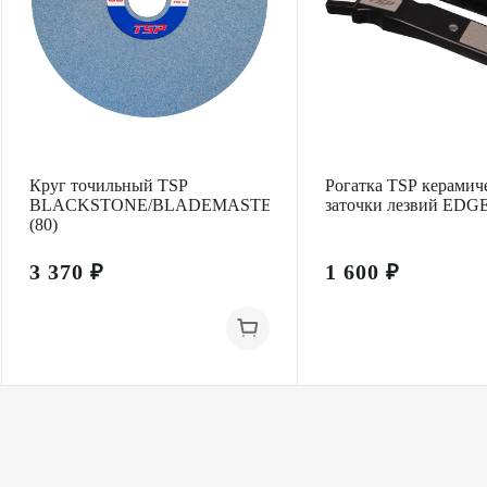
Круг точильный TSP
Рогатка TSP керамиче
BLACKSTONE/BLADEMASTER
заточки лезвий EDG
(80)
3 370 ₽
1 600 ₽