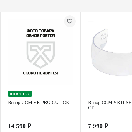
НОВИНКА
Визор CCM VR PRO CUT CE
Визор CCM VR11 S
CE
14 590 ₽
7 990 ₽