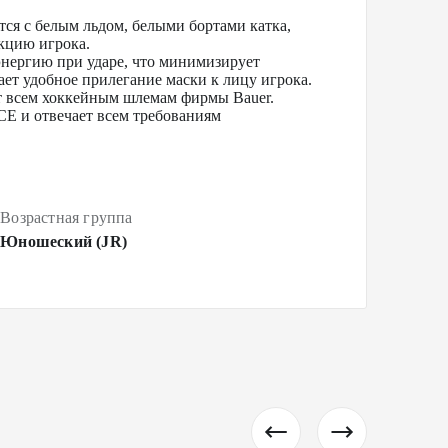
тся с белым льдом, белыми бортами катка,
акцию игрока.
энергию при ударе, что минимизирует
т удобное прилегание маски к лицу игрока.
т всем хоккейным шлемам фирмы Bauer.
CE и отвечает всем требованиям
Возрастная группа
Юношеский (JR)