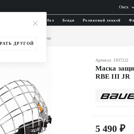
Омск
тика и одежда
Флорбол
Бенди
Роликовый хоккей
Фи
грока
Маски и визоры
РАТЬ ДРУГОЙ
Артикул: 1037122
Маска защи
RBE III JR
5 490 ₽