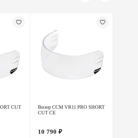
HORT CUT
Визор CCM VR11 PRO SHORT
Визор
CUT CE
VISOR
10 790 ₽
17 99