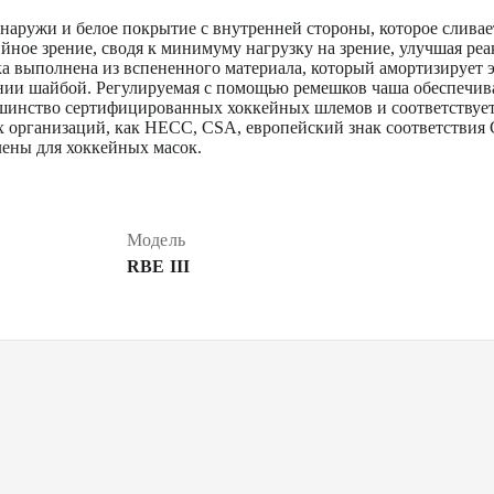
наружи и белое покрытие с внутренней стороны, которое сливае
йное зрение, сводя к минимуму нагрузку на зрение, улучшая ре
а выполнена из вспененного материала, который амортизирует 
ии шайбой. Регулируемая с помощью ремешков чаша обеспечивае
ьшинство сертифицированных хоккейных шлемов и соответствуе
 организаций, как HECC, CSA, европейский знак соответствия 
лены для хоккейных масок.
Модель
RBE III