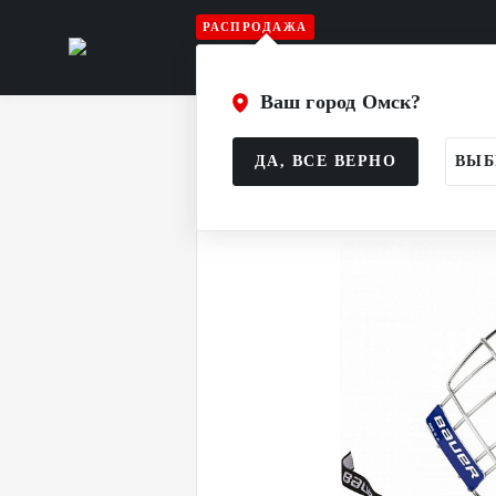
РАСПРОДАЖА
Игрок
Вратарь
Судья
Атрибу
Ваш город Омск?
Главная
Каталог
Игрок
Шлем и
ДА, ВСЕ ВЕРНО
ВЫБ