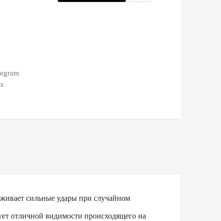
legram
ax
живает сильные удары при случайном
ует отличной видимости происходящего на