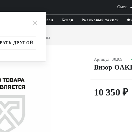
Омск
тика и одежда
Флорбол
Бенди
Роликовый хоккей
Фи
грока
Маски и визоры
РАТЬ ДРУГОЙ
Артикул: 80209
Визор OAK
10 350 ₽