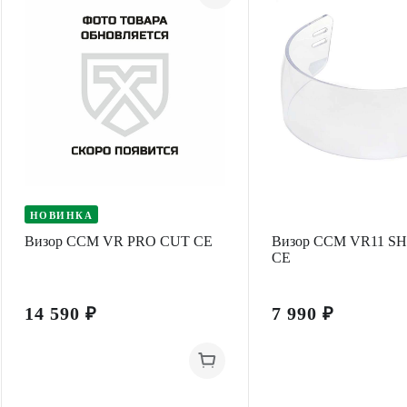
НОВИНКА
Визор CCM VR PRO CUT CE
Визор CCM VR11 S
CE
14 590 ₽
7 990 ₽