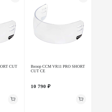
HORT CUT
Визор CCM VR11 PRO SHORT
Визор
CUT CE
VISOR
10 790 ₽
17 99