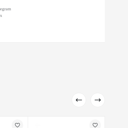
legram
ax