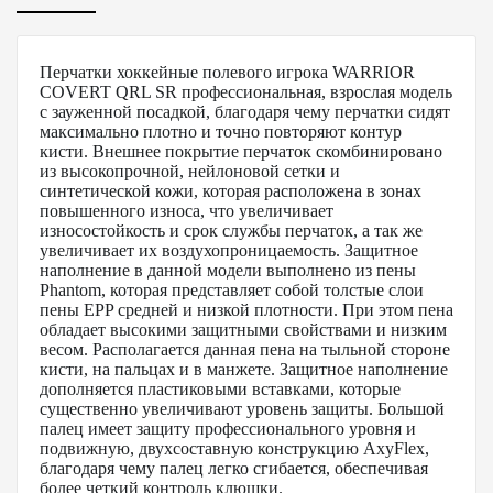
Перчатки хоккейные полевого игрока WARRIOR
COVERT QRL SR профессиональная, взрослая модель
с зауженной посадкой, благодаря чему перчатки сидят
максимально плотно и точно повторяют контур
кисти. Внешнее покрытие перчаток скомбинировано
из высокопрочной, нейлоновой сетки и
синтетической кожи, которая расположена в зонах
повышенного износа, что увеличивает
износостойкость и срок службы перчаток, а так же
увеличивает их воздухопроницаемость. Защитное
наполнение в данной модели выполнено из пены
Phantom, которая представляет собой толстые слои
пены EPP средней и низкой плотности. При этом пена
обладает высокими защитными свойствами и низким
весом. Располагается данная пена на тыльной стороне
кисти, на пальцах и в манжете. Защитное наполнение
дополняется пластиковыми вставками, которые
существенно увеличивают уровень защиты. Большой
палец имеет защиту профессионального уровня и
подвижную, двухсоставную конструкцию AxyFlex,
благодаря чему палец легко сгибается, обеспечивая
более четкий контроль клюшки.