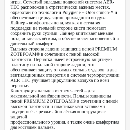
игры. Сетчатый вкладыш подвесной системы AER-
TEC расположен в стратегически важных местах,
обработан по технологии Polygiene + Оdor crunch™ и
обеспечивает циркуляцию прохладного воздуха.
Лайнер - комфортная пена, мягкая и сетчатая
подкладки на тыльной стороне кисти помогают
сохранить руки сухими. Лайнер впитывает меньше
пота, оставаясь лёгким, и обеспечивает мгновенный и
длительный комфорт.
Тыльная сторона ладони защищена пеной PREMIUM
ZOTEFOAM® в сочетании с пеной высокой
плотности. Перчатка имеет встроенную защитную
пластину на тыльной стороне ладони, что
обеспечивает защиту от самых сильных ударов, а два
вентиляционных отверстия и система терморегуляции
AER-TEC улучшает циркуляцию воздуха по всей
перчатке.
Конструкция пальцев из трех частей – для
максимальной манёвренности. Пальцы защищены
пеной PREMIUM ZOTEFOAM® в сочетании с пеной
высокой плотности и пластиковыми вставками
внутри неё - чрезвычайно лёгкая конструкция с
защитой
профессионального уровня, а также очень комфортная
для костяшек пальцев.