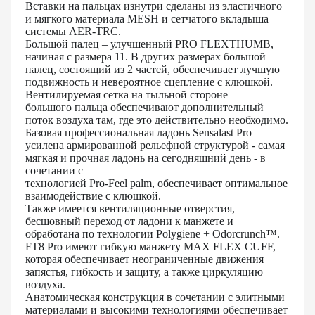
Вставки на пальцах изнутри сделаны из эластичного
и мягкого материала MESH и сетчатого вкладыша
системы AER-TRC.
Большой палец – улучшенный PRO FLEXTHUMB,
начиная с размера 11. В других размерах большой
палец, состоящий из 2 частей, обеспечивает лучшую
подвижность и невероятное сцепление с клюшкой.
Вентилируемая сетка на тыльной стороне
большого пальца обеспечивают дополнительный
поток воздуха там, где это действительно необходимо.
Базовая профессиональная ладонь Sensalast Pro
усилена армированной рельефной структурой - самая
мягкая и прочная ладонь на сегодняшний день - в
сочетании с
технологией Pro-Feel palm, обеспечивает оптимальное
взаимодействие с клюшкой.
Также имеется вентиляционные отверстия,
бесшовный переход от ладони к манжете и
обработана по технологии Polygiene + Оdorcrunch™.
FT8 Pro имеют гибкую манжету MAX FLEX CUFF,
которая обеспечивает неограниченные движения
запястья, гибкость и защиту, а также циркуляцию
воздуха.
Анатомическая конструкция в сочетании с элитными
материалами и высокими технологиями обеспечивает