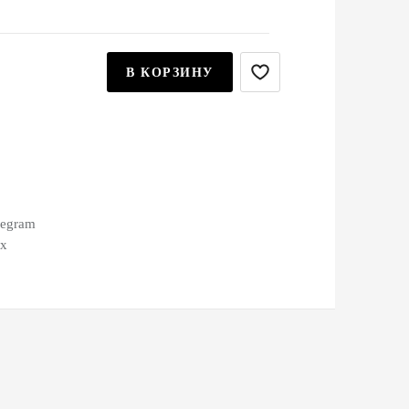
В КОРЗИНУ
legram
ax