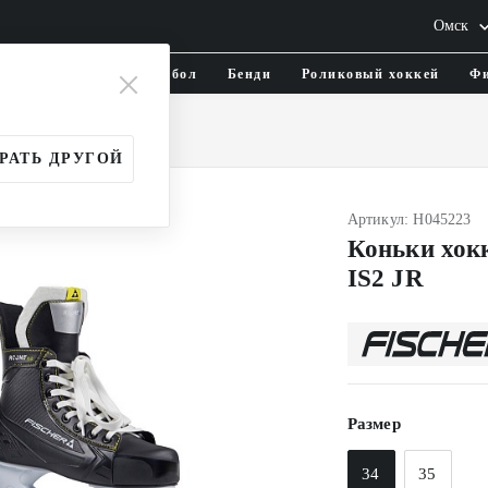
Омск
тика и одежда
Флорбол
Бенди
Роликовый хоккей
Фи
Юношеские (JR)
РАТЬ ДРУГОЙ
Артикул: H045223
Коньки хо
IS2 JR
Размер
34
35