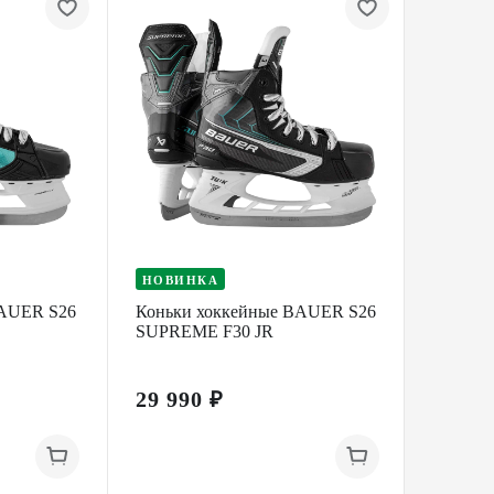
НОВИНКА
НОВИ
BAUER S26
Коньки хоккейные BAUER S26
Коньки
SUPREME F30 JR
VAPOR 
29 990 ₽
39 99