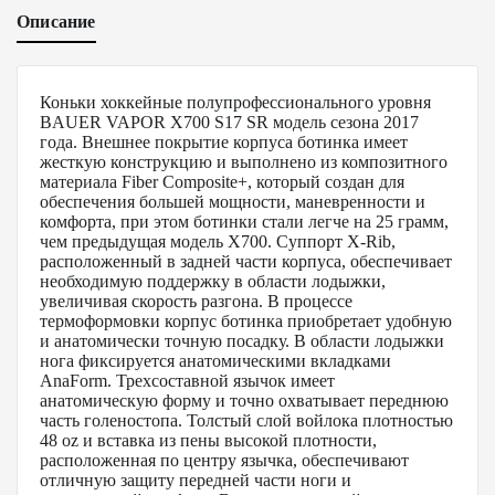
Описание
Коньки хоккейные полупрофессионального уровня
BAUER VAPOR X700 S17 SR модель сезона 2017
года. Внешнее покрытие корпуса ботинка имеет
жесткую конструкцию и выполнено из композитного
материала Fiber Composite+, который создан для
обеспечения большей мощности, маневренности и
комфорта, при этом ботинки стали легче на 25 грамм,
чем предыдущая модель X700. Суппорт X-Rib,
расположенный в задней части корпуса, обеспечивает
необходимую поддержку в области лодыжки,
увеличивая скорость разгона. В процессе
термоформовки корпус ботинка приобретает удобную
и анатомически точную посадку. В области лодыжки
нога фиксируется анатомическими вкладками
AnaForm. Трехсоставной язычок имеет
анатомическую форму и точно охватывает переднюю
часть голеностопа. Толстый слой войлока плотностью
48 oz и вставка из пены высокой плотности,
расположенная по центру язычка, обеспечивают
отличную защиту передней части ноги и