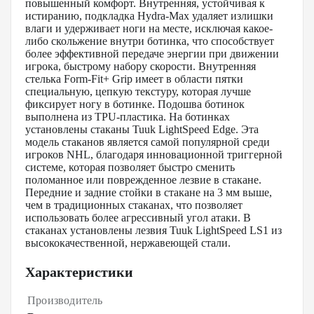
повышенный комфорт. Внутренняя, устойчивая к
истиранию, подкладка Hydra-Max удаляет излишки
влаги и удерживает ноги на месте, исключая какое-
либо скольжение внутри ботинка, что способствует
более эффективной передаче энергии при движении
игрока, быстрому набору скорости. Внутренняя
стелька Form-Fit+ Grip имеет в области пятки
специальную, цепкую текстуру, которая лучше
фиксирует ногу в ботинке. Подошва ботинок
выполнена из TPU-пластика. На ботинках
установлены стаканы Tuuk LightSpeed Edge. Эта
модель стаканов является самой популярной среди
игроков NHL, благодаря инновационной триггерной
системе, которая позволяет быстро сменить
поломанное или поврежденное лезвие в стакане.
Передние и задние стойки в стакане на 3 мм выше,
чем в традиционных стаканах, что позволяет
использовать более агрессивный угол атаки. В
стаканах установлены лезвия Tuuk LightSpeed LS1 из
высококачественной, нержавеющей стали.
Характеристики
Производитель