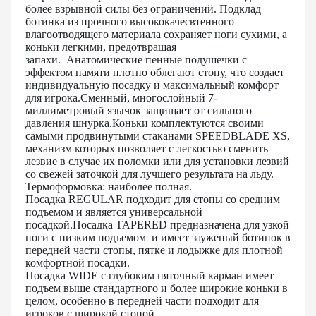
более взрывной силы без ограничений. Подклад
ботинка из прочного высококачесвтенного
влагоотводящего материала сохраняет ноги сухими, а
коньки легкими, предотвращая
запахи. Анатомические пенные подушечки с
эффектом памяти плотно облегают стопу, что создает
индивидуальную посадку и максимальный комфорт
для игрока.Сменный, многослойный 7-
миллиметровый язычок защищает от сильного
давления шнурка.Коньки комплектуются своими
самыми продвинутыми стаканами SPEEDBLADE XS,
механизм которых позволяет с легкостью сменить
лезвие в случае их поломки или для установки лезвий
со свежей заточкой для лучшего результата на льду.
Термоформовка: наиболее полная.
Посадка REGULAR подходит для стопы со средним
подъемом и является универсальной
посадкой.Посадка TAPERED предназначена для узкой
ноги с низким подъемом и имеет зауженый ботинок в
передней части стопы, пятке и лодыжке для плотной
комфортной посадки.
Посадка WIDE с глубоким пяточный карман имеет
подъем выше стандартного и более широкие коньки в
целом, особенно в передней части подходит для
игроков с широкой стопой.