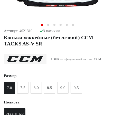
Артикул: 4021310
В наличии
Коньки хоккейные (без лезвий) CCM
TACKS AS-V SR
ХОКК — официальный партнер CCM
Размер
7.0
7.5
8.0
8.5
9.0
9.5
Полнота
REGULAR