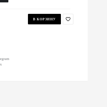
В КОРЗИНУ
legram
ax