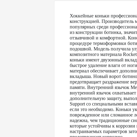
Хоккейные коньки профессиона
конструкцией. Производитель м
популярных среди профессиона
из конструкции ботинка, значи
отзывчивой и комфортной. Конс
процедуре термоформовки ботин
подошвой. Модель получила ул
композитного материала Rocket
коньки имеют двузонный вклады
быстрое удаление влаги от но
материал обеспечивает дополни
вкладыша. Новый ворот ботинок
предотвращает раздражение ве
памяти. Внутренний язычок Met
внутренний язычок охватывает 
дополнительную защиту, выпол
Support со специальными встав
если это необходимо. Коньки у
поврежденное или сломанное ле
надежна, чем традиционные сис
которые устойчивы к коррозии 
настраиваемых параметров зато
предотвращает коррозию.