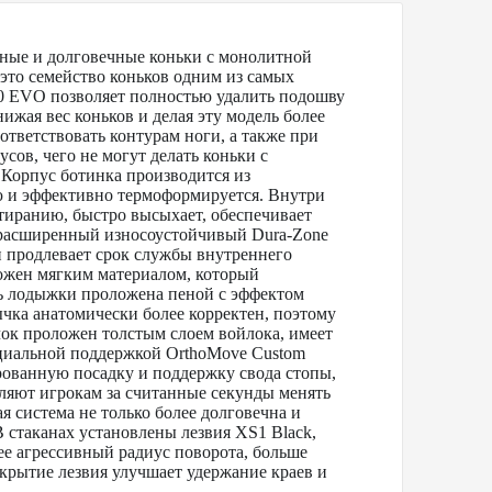
ные и долговечные коньки с монолитной
 это семейство коньков одним из самых
60 EVO позволяет полностью удалить подошву
ижая вес коньков и делая эту модель более
тветствовать контурам ноги, а также при
ов, чего не могут делать коньки с
Корпус ботинка производится из
ю и эффективно термоформируется. Внутри
стиранию, быстро высыхает, обеспечивает
 расширенный износоустойчивый Dura-Zone
 продлевает срок службы внутреннего
ложен мягким материалом, который
ь лодыжки проложена пеной с эффектом
чка анатомически более корректен, поэтому
чок проложен толстым слоем войлока, имеет
ециальной поддержкой OrthoMove Custom
рованную посадку и поддержку свода стопы,
ляют игрокам за считанные секунды менять
я система не только более долговечна и
 стаканах установлены лезвия XS1 Black,
ее агрессивный радиус поворота, больше
крытие лезвия улучшает удержание краев и