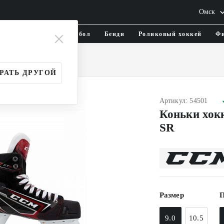
Омск
тика и одежда
Флорбол
Бенди
Роликовый хоккей
Фи
Взрослые (SR)
РАТЬ ДРУГОЙ
Артикул: 54501
Коньки хо
SR
Размер
П
9.0
10.5