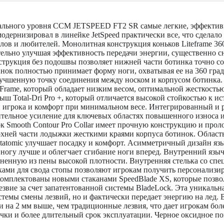
льного уровня CCM JETSPEED FT2 SR самые легкие, эффектив
одернизировал в линейке JetSpeed практически все, что сделало
лов и любителей. Монолитная конструкция коньков Liteframe 3
тельно улучшая эффективность передачи энергии, существенно сн
трукция без подошвы позволяет нижней части ботинка точно соо
ок полностью принимает форму ноги, охватывая ее на 360 градус
учшенную точку соединения между носком и корпусом ботинка. 
Frame, который обладает низким весом, оптимальной жесткость
ш Total-Dri Pro +, который отличается высокой стойкостью к и
ги игрока и комфорт при минимальном весе. Интегрированный и
тельное усиление для ключевых областях повышенного износа и
 Smooth Contour Pro Collar имеет прочную конструкцию и про
рхней части лодыжки жесткими краями корпуса ботинок. Област
atomic улучшает посадку и комфорт. Асимметричный дизайн язы
ногу лучше и облегчает сгибание ноги вперед. Внутренний язы
ненную из пены высокой плотности. Внутренняя стелька со сп
ками для свода стопы позволяют игрокам получить персонализи
комплектованы новыми стаканами SpeedBlade XS, которые позво
звие за счет запатентованной системы BladeLock. Эта уникальна
темы смены лезвий, но и фактически передает энергию на лед. В
и на 2 мм выше, чем традиционные лезвия, что дает игрокам бол
чки и более длительный срок эксплуатации. Черное оксидное по