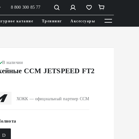
8 800 300 85 77
гурное катание
Треннинг
Аксессуары
В наличии
ккейные CCM JETSPEED FT2
ХОКК — официальный партнер CCM
олнота
D