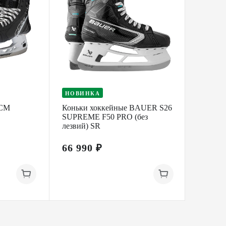
НОВИНКА
НОВИ
CCM
Коньки хоккейные BAUER S26
Коньки
SUPREME F50 PRO (без
SUPRE
лезвий) SR
66 990 ₽
54 99