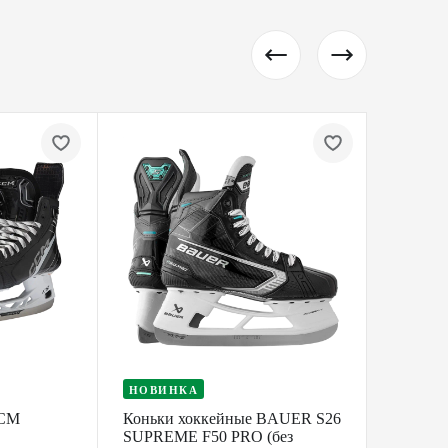
НОВИНКА
НОВИ
CCM
Коньки хоккейные BAUER S26
Коньки
SUPREME F50 PRO (без
SUPRE