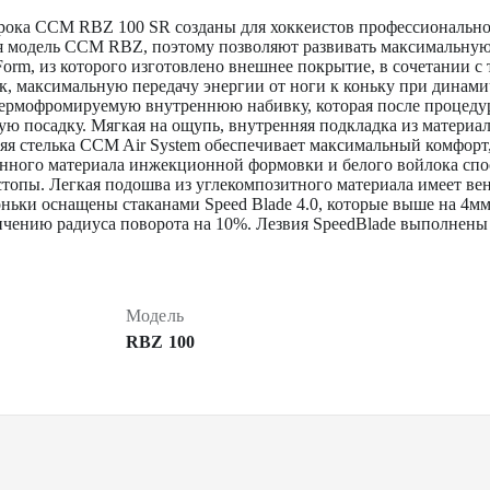
рока CCM RBZ 100 SR созданы для хоккеистов профессионально
я модель CCM RBZ, поэтому позволяют развивать максимальную с
orm, из которого изготовлено внешнее покрытие, в сочетании с
к, максимальную передачу энергии от ноги к коньку при динам
термофромируемую внутреннюю набивку, которая после процеду
ю посадку. Мягкая на ощупь, внутренняя подкладка из материала
я стелька CCM Air System обеспечивает максимальный комфорт,
нного материала инжекционной формовки и белого войлока спо
топы. Легкая подошва из углекомпозитного материала имеет вен
оньки оснащены стаканами Speed Blade 4.0, которые выше на 4
личению радиуса поворота на 10%. Лезвия SpeedBlade выполнены
Модель
RBZ 100