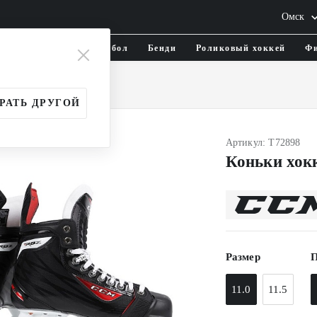
Омск
тика и одежда
Флорбол
Бенди
Роликовый хоккей
Фи
Взрослые (SR)
РАТЬ ДРУГОЙ
Артикул: T72898
Коньки хок
Размер
П
11.0
11.5