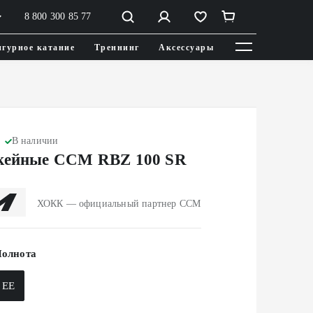
8 800 300 85 77
гурное катание
Треннинг
Аксессуары
В наличии
кейные CCM RBZ 100 SR
ХОКК — официальный партнер CCM
олнота
EE