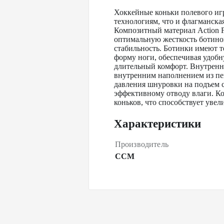
Хоккейные коньки полевого иг
технологиям, что и флагманска
Композитный материал Action F
оптимальную жесткость ботино
стабильность. Ботинки имеют 
форму ноги, обеспечивая удобну
длительный комфорт. Внутрення
внутренним наполнением из пе
давления шнуровки на подъем с
эффективному отводу влаги. К
коньков, что способствует уве
Характеристики
Производитель
CCM