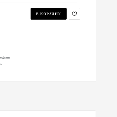
В КОРЗИНУ
legram
ax