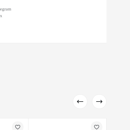
legram
ax