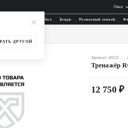
Омск
тика и одежда
Флорбол
Бенди
Роликовый хоккей
Фи
нажёры
РАТЬ ДРУГОЙ
Артикул: 49122
Тренажёр 
12 750 ₽