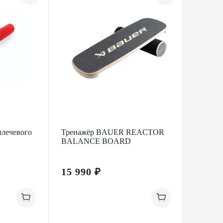
плечевого
Тренажёр BAUER REACTOR
Тренаж
BALANCE BOARD
GUY M
15 990 ₽
6 490