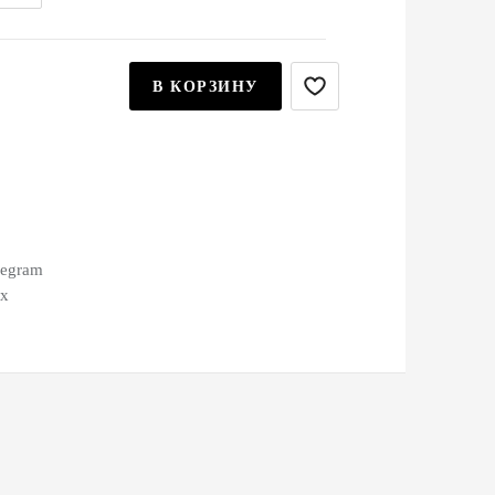
В КОРЗИНУ
legram
ax