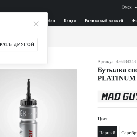
Омск
тика и одежда
Флорбол
Бенди
Роликовый хоккей
Фи
утылки
РАТЬ ДРУГОЙ
Артикул: 456434343
Бутылка с
PLATINUM 
Цвет
Чёрный
Серебр