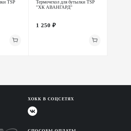
лки TSP
Термочехол для бутылки TSP
Сумка-
"ХК АВАНГАРД"
аксесс
STICK
1 250 ₽
4 890
ХОКК В СОЦСЕТЯХ
СПОСОБЫ ОПЛАТЫ