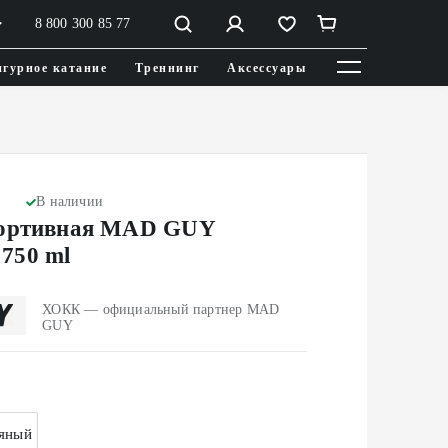
8 800 300 85 77
гурное катание
Треннинг
Аксессуары
В наличии
портивная MAD GUY
750 ml
ХОКК — официальный партнер MAD
GUY
яный