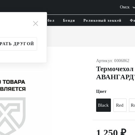
Омск
тика и одежда
Флорбол
Бенди
Роликовый хоккей
Фи
утылки
РАТЬ ДРУГОЙ
Артикул: 0006862
Термочехол
АВАНГАРД
Цвет
Black
Red
R
1 250 ₽