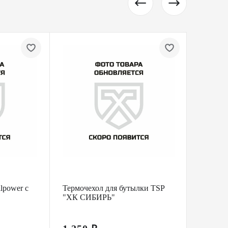
НОВИ
lpower с
Термочехол для бутылки TSP
Сумка-
"ХК СИБИРЬ"
аксесс
STICK