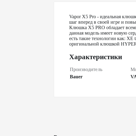
Vapor X5 Pro - идеальная клюш
шаг вперед в своей игре и повы
Клюшка X5 PRO обладает всеми 
данная модель имеет новую серд
есть такие технологии как: XE 
оригинальной клюшкой HYPERLI
Характеристики
Производитель
Мо
Bauer
V