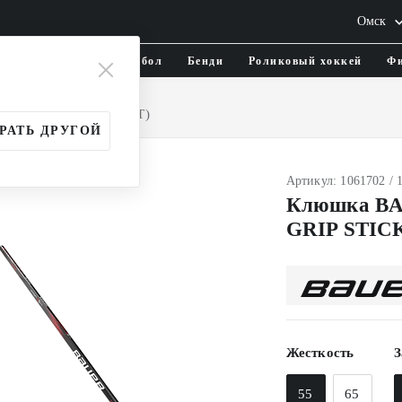
Омск
тика и одежда
Флорбол
Бенди
Роликовый хоккей
Фи
и
Подростковые (INT)
РАТЬ ДРУГОЙ
Артикул: 1061702 / 
Клюшка BA
GRIP STIC
Жесткость
З
55
65