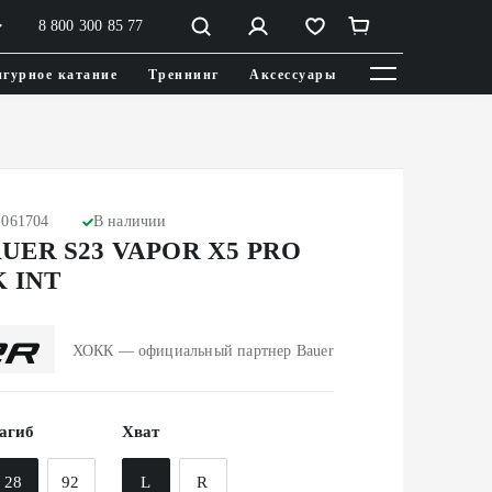
8 800 300 85 77
гурное катание
Треннинг
Аксессуары
1061704
В наличии
UER S23 VAPOR X5 PRO
K INT
ХОКК — официальный партнер Bauer
агиб
Хват
28
92
L
R