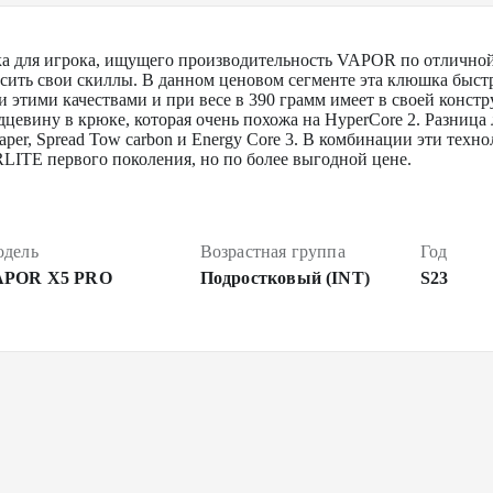
ка для игрока, ищущего производительность VAPOR по отличной 
сить свои скиллы. В данном ценовом сегменте эта клюшка быстре
этими качествами и при весе в 390 грамм имеет в своей констр
цевину в крюке, которая очень похожа на HyperCore 2. Разница 
taper, Spread Tow carbon и Energy Core 3. В комбинации эти тех
TE первого поколения, но по более выгодной цене.
дель
Возрастная группа
Год
APOR X5 PRO
Подростковый (INT)
S23