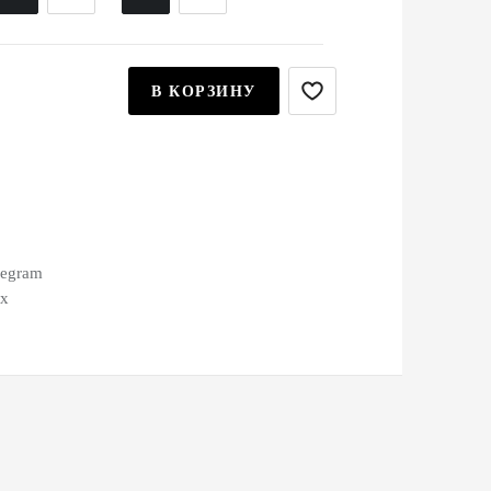
В КОРЗИНУ
legram
ax