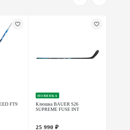
НОВИНКА
НОВИ
EED FT9
Клюшка BAUER S26
Клюшк
SUPREME FUSE INT
PRO I
25 990 ₽
30 49