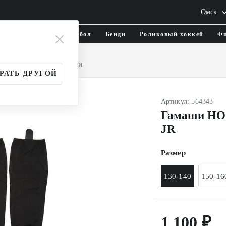
Омск
тика и одежда
Флорбол
Бенди
Роликовый хоккей
Фи
ль хоккейный
Гамаши
РАТЬ ДРУГОЙ
Артикул: 564343
Гамаши HO
JR
Размер
130-140
150-16
1 100 ₽