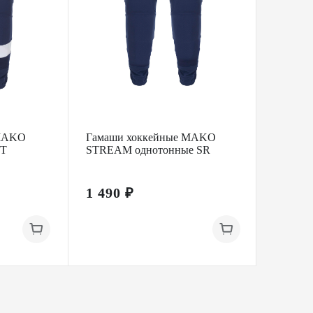
 MAKO
Гамаши хоккейные MAKO
Гамаш
NT
STREAM однотонные SR
черные
1 490 ₽
1 100