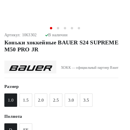
Артикул: 1063302
В наличии
Коньки хоккейные BAUER S24 SUPREME
M50 PRO JR
ХОКК — официальный партнер Bauer
Размер
1.0
1.5
2.0
2.5
3.0
3.5
Полнота
D
EE