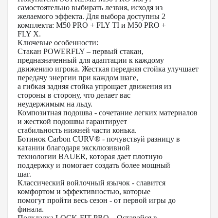
самостоятельно выбирать лезвия, исходя из
желаемого эффекта. Для выбора доступны 2
комплекта: M50 PRO + FLY TI и M50 PRO +
FLY X.
Ключевые особенности:
Стакан POWERFLY – первый стакан,
предназначенный для адаптации к каждому
движению игрока. Жесткая передняя стойка улучшает
передачу энергии при каждом шаге,
а гибкая задняя стойка упрощает движения из
стороны в сторону, что делает вас
неудержимым на льду.
Композитная подошва - сочетание легких материалов
и жесткой подошвы гарантирует
стабильность нижней части конька.
Ботинок Carbon CURV® - почувствуй разницу в
катании благодаря эксклюзивной
технологии BAUER, которая дает плотную
поддержку и помогает создать более мощный
шаг.
Классический войлочный язычок - славится
комфортом и эффективностью, которые
помогут пройти весь сезон - от первой игры до
финала.
Подкладка LOCK-FIT PRO – Оставайся в