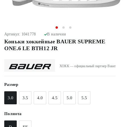
Артикул: 1041778
В наличии
Коньки хоккейные BAUER SUPREME
ONE.6 LE BTH12 JR
ХОКК — официальный партнер Bauer
Размер
3.0
3.5
4.0
4.5
5.0
5.5
Полнота
D
EE