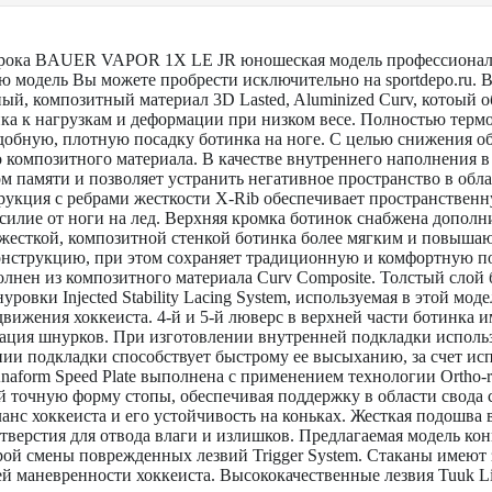
грока BAUER VAPOR 1X LE JR юношеская модель профессиональ
модель Вы можете пробрести исключительно на sportdepo.ru. В 
й, композитный материал 3D Lasted, Aluminized Curv, котоый 
нка к нагрузкам и деформации при низком весе. Полностью тер
добную, плотную посадку ботинка на ноге. С целью снижения о
 композитного материала. В качестве внутреннего наполнения 
м памяти и позволяет устранить негативное пространство в обла
рукция с ребрами жесткости X-Rib обеспечивает пространственну
силие от ноги на лед. Верхняя кромка ботинок снабжена дополн
 жесткой, композитной стенкой ботинка более мягким и повыша
нструкцию, при этом сохраняет традиционную и комфортную по
лнен из композитного материала Curv Composite. Толстый слой
ровки Injected Stability Lacing System, используемая в этой мо
вижения хоккеиста. 4-й и 5-й люверс в верхней части ботинка и
ация шнурков. При изготовлении внутренней подкладки исполь
нии подкладки способствует быстрому ее высыханию, за счет ис
naform Speed Plate выполнена с применением технологии Ortho-re
й точную форму стопы, обеспечивая поддержку в области свода 
анс хоккеиста и его устойчивость на коньках. Жесткая подошва 
тверстия для отвода влаги и излишков. Предлагаемая модель кон
ой смены поврежденных лезвий Trigger System. Стаканы имеют 
ей маневренности хоккеиста. Высококачественные лезвия Tuuk L