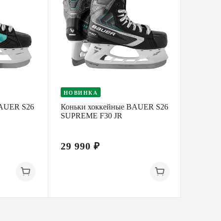
НОВИНКА
BAUER S26
Коньки хоккейные BAUER S26
Коньки
SUPREME F30 JR
RC ONE
29 990 ₽
9 790