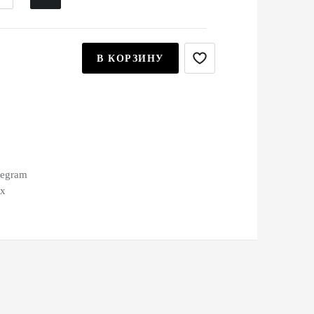
В КОРЗИНУ
legram
ax