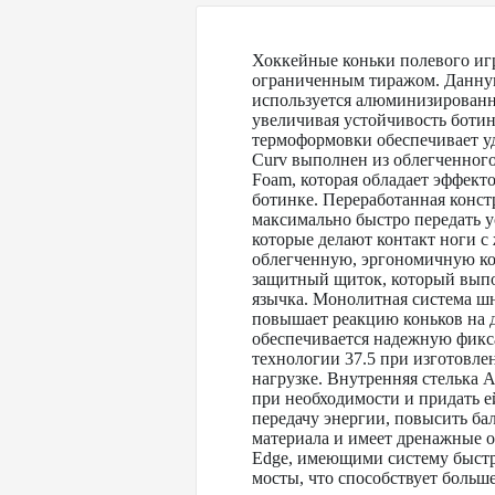
Хоккейные коньки полевого и
ограниченным тиражом. Данную 
используется алюминизированны
увеличивая устойчивость боти
термоформовки обеспечивает у
Curv выполнен из облегченного
Foam, которая обладает эффекто
ботинке. Переработанная конст
максимально быстро передать у
которые делают контакт ноги с
облегченную, эргономичную ко
защитный щиток, который выпо
язычка. Монолитная система шну
повышает реакцию коньков на д
обеспечивается надежную фикс
технологии 37.5 при изготовле
нагрузке. Внутренняя стелька A
при необходимости и придать е
передачу энергии, повысить бал
материала и имеет дренажные о
Edge, имеющими систему быстр
мосты, что способствует больш