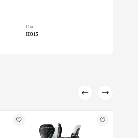
Год
HO15