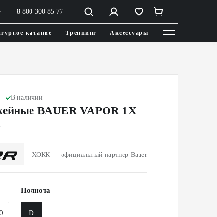
8 800 300 85 77
гурное катание
Треннинг
Аксессуары
В наличии
ккейные BAUER VAPOR 1X
R
ХОКК — официальный партнер Bauer
Полнота
0
D