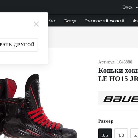
Омск
тика и одежда
Флорбол
Бенди
Роликовый хоккей
Фи
Юношеские (JR)
РАТЬ ДРУГОЙ
Артикул: 1046880
Коньки хо
LE HO15 J
Размер
3.5
4.0
5.