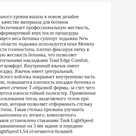
ного уровня вышла в новом дизайне
качестве материала для ботинок
обеспечивает профессиональную жесткость,
моформируемый верх после процедуры
бщего веса ботинка суппорт лодыжки New
в области лодыжки используется пена Memory
сти голеностопа, плотно фиксируя пятку в
ю жесткость ботинка, что позволяет
ительными накладками Total Edge Comfort,
ют комфорт. Внутренний язычок имеет
садку. Язычок имеет центральный,
 белого войлока покрывает внутреннюю часть
дели, повышается плотность посадки ботинка и
меют сечение Т-образной формы, за счет чего
зуется износостойкий полиэстер. Применение
пользования тепла, выделяемого телом при
sin, которая позволяет отформовать стельку
стопы. Такая стелька призвана улучшить
выполнена из легкого, композитного
ьков установлена стаканами Tuuk LightSpeed
завышенные на 3 мм задние и передние
ightSpeed LS4 отличаются большей