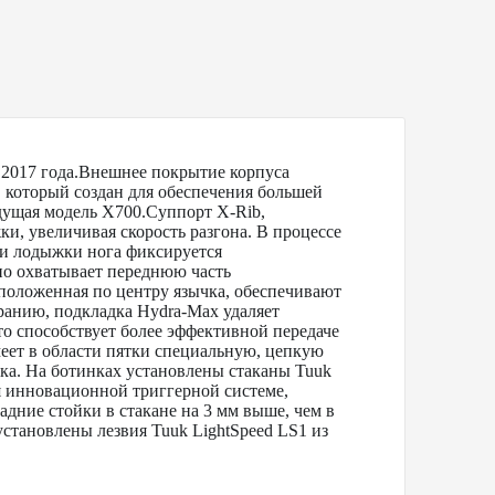
017 года.Внешнее покрытие корпуса
 который создан для обеспечения большей
дущая модель X700.Суппорт X-Rib,
и, увеличивая скорость разгона. В процессе
ти лодыжки нога фиксируется
но охватывает переднюю часть
сположенная по центру язычка, обеспечивают
ранию, подкладка Hydra-Max удаляет
то способствует более эффективной передаче
меет в области пятки специальную, цепкую
ка. На ботинках установлены стаканы Tuuk
ря инновационной триггерной системе,
адние стойки в стакане на 3 мм выше, чем в
установлены лезвия Tuuk LightSpeed LS1 из