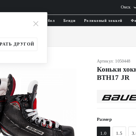
Омск
тика и одежда
Флорбол
Бенди
Роликовый хоккей
Фи
Юношеские (JR)
РАТЬ ДРУГОЙ
Артикул: 1050448
Коньки хо
BTH17 JR
Размер
1.0
1.5
3.