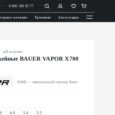
8 800 300 85 77
гурное катание
Треннинг
Аксессуары
В наличии
ккейные BAUER VAPOR X700
ХОКК — официальный партнер Bauer
0
4.0
5.0
5.5