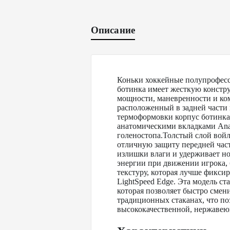
Описание
Коньки хоккейные полупрофес
ботинка имеет жесткую констру
мощности, маневренности и ком
расположенный в задней части 
термоформовки корпус ботинка
анатомическими вкладками Ana
голеностопа.Толстый слой войл
отличную защиту передней час
излишки влаги и удерживает но
энергии при движении игрока, 
текстуру, которая лучше фикси
LightSpeed Edge. Эта модель с
которая позволяет быстро смен
традиционных стаканах, что поз
высококачественной, нержавею