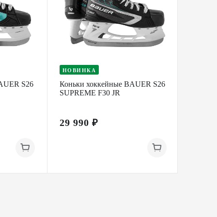
НОВИНКА
BAUER S26
Коньки хоккейные BAUER S26
Коньки
SUPREME F30 JR
RC ONE
29 990 ₽
9 790