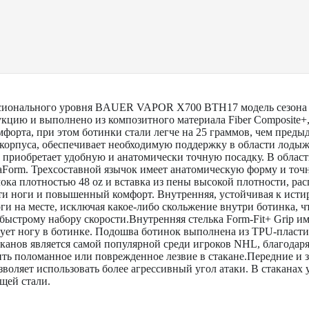
сионального уровня BAUER VAPOR X700 BTH17 модель сезона 2
кцию и выполнено из композитного материала Fiber Composite+,
форта, при этом ботинки стали легче на 25 граммов, чем преды
корпуса, обеспечивает необходимую поддержку в области лодыжк
 приобретает удобную и анатомически точную посадку. В облас
Form. Трехсоставной язычок имеет анатомическую форму и точ
ока плотностью 48 oz и вставка из пены высокой плотности, ра
ти ноги и повышенный комфорт. Внутренняя, устойчивая к исти
ги на месте, исключая какое-либо скольжение внутри ботинка, ч
быстрому набору скорости.Внутренняя стелька Form-Fit+ Grip и
рует ногу в ботинке. Подошва ботинок выполнена из TPU-пласти
таканов является самой популярной среди игроков NHL, благода
ить поломанное или поврежденное лезвие в стакане.Передние и з
воляет использовать более агрессивный угол атаки. В стаканах 
щей стали.