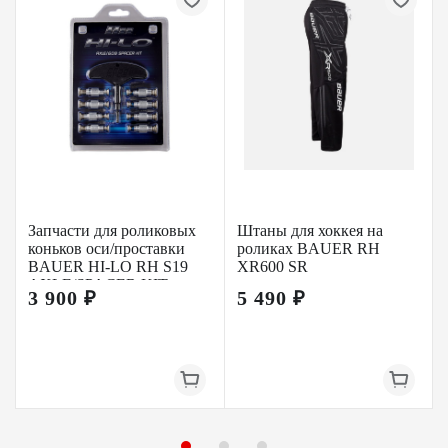
Запчасти для роликовых
Штаны для хоккея на
коньков оси/проставки
роликах BAUER RH
BAUER HI-LO RH S19
XR600 SR
AXLE/SPACER KIT
3 900 ₽
5 490 ₽