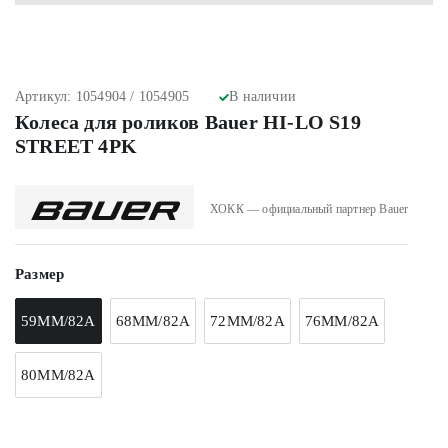
Артикул: 1054904 / 1054905
В наличии
Колеса для роликов Bauer HI-LO S19
STREET 4PK
ХОКК — официальный партнер Bauer
Размер
59MM/82A
68MM/82A
72MM/82A
76MM/82A
80MM/82A