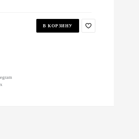
В КОРЗИНУ
legram
ax