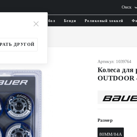
Омск
тика и одежда
Флорбол
Бенди
Роликовый хоккей
Фи
й
Аксессуары
РАТЬ ДРУГОЙ
Артикул: 1039764
Колеса для
OUTDOOR 4
Размер
80MM/84A