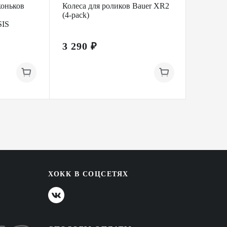
коньков
Колеса для роликов Bauer XR2
Колеса 
(4-pack)
LO ST
IS
3 290 ₽
3 290
ХОКК В СОЦСЕТЯХ